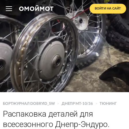
ВОЙТИ НА САЙТ
БОРТЖУРНАЛ DOBRYID_SW
>
ДНЕПР MT-10/36
>
ТЮНИНГ
Распаковка деталей для
всесезонного Днепр-Эндуро.