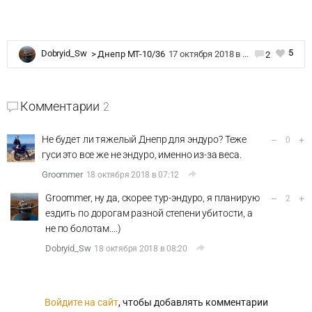
5
Dobryid_Sw
>
Днепр MT-10/36
17 октября 2018 в 16:24
2
Комментарии
2
Не будет ли тяжелый Днепр для эндуро? Теже
–
+
0
гуси это все же не эндуро, именно из-за веса.
Groommer
18 октября 2018 в 07:12
Groommer, ну да, скорее тур-эндуро, я планирую
–
+
2
ездить по дорогам разной степени убитости, а
не по болотам....)
Dobryid_Sw
18 октября 2018 в 08:20
Войдите на сайт
, чтобы добавлять комментарии