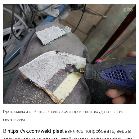
Где-то смола и клей отваливались сами, где-то снять их удавалось лишь
механически...
В
https://vk.com/weld_plast
взялись попробовать, ведь в