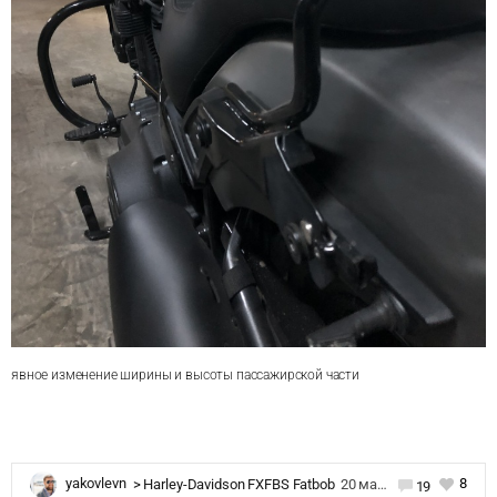
явное изменение ширины и высоты пассажирской части
8
yakovlevn
>
Harley-Davidson FXFBS Fatbob
20 мая 2019 в 07:40
19