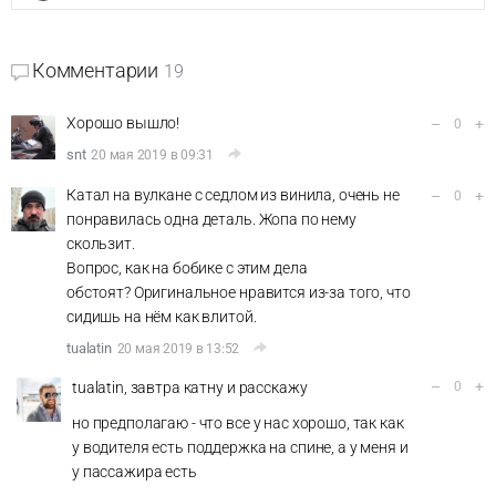
Комментарии
19
Хорошо вышло!
–
+
0
snt
20 мая 2019 в 09:31
Катал на вулкане с седлом из винила, очень не
–
+
0
понравилась одна деталь. Жопа по нему
скользит.
Вопрос, как на бобике с этим дела
обстоят? Оригинальное нравится из-за того, что
сидишь на нём как влитой.
tualatin
20 мая 2019 в 13:52
–
+
tualatin, завтра катну и расскажу
0
но предполагаю - что все у нас хорошо, так как
у водителя есть поддержка на спине, а у меня и
у пассажира есть