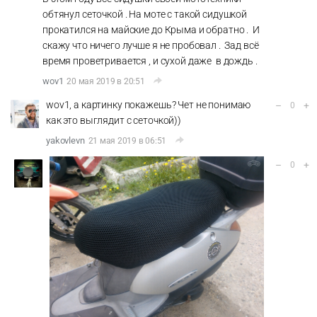
обтянул сеточкой . На моте с такой сидушкой
прокатился на майские до Крыма и обратно . И
скажу что ничего лучше я не пробовал . Зад всё
время проветривается , и сухой даже в дождь .
wov1
20 мая 2019 в 20:51
wov1, а картинку покажешь? Чет не понимаю
–
+
0
как это выглядит с сеточкой))
yakovlevn
21 мая 2019 в 06:51
–
+
0