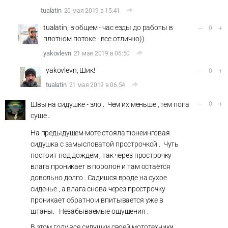
tualatin
20 мая 2019 в 15:41
tualatin, в общем - час езды до работы в
–
+
0
плотном потоке - все отлично))
yakovlevn
21 мая 2019 в 06:50
yakovlevn, Шик!
–
+
0
tualatin
21 мая 2019 в 06:54
–
+
Швы на сидушке - зло . Чем их меньше , тем попа
0
суше .
На предыдущем моте стояла тюнеинговая
сидушка с замысловатой прострочкой . Чуть
постоит под дождём , так через прострочку
влага проникает в поролон и там остаётся
довольно долго . Садишся вроде на сухое
сиденье , а влага снова через прострочку
проникает обратно и впитывается уже в
штаны. Незабываемые ощущения .
В этом году все сидушки своей мототехники