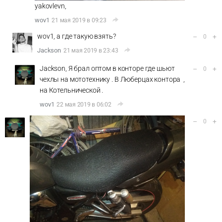
yakovlevn,
wov1
21 мая 2019 в 09:23
wov1, а где такую взять?
–
+
0
Jackson
21 мая 2019 в 23:43
Jackson, Я брал оптом в конторе где шьют
–
+
0
чехлы на мототехнику . В Люберцах контора ,
на Котельнической .
wov1
22 мая 2019 в 06:02
–
+
0