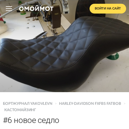
ВОЙТИ НА САЙТ
БОРТЖУРНАЛ YAKOVLEVN
>
HARLEY-DAVIDSON FXFBS FATBOB
>
КАСТОМАЙЗИНГ
#6 новое седло