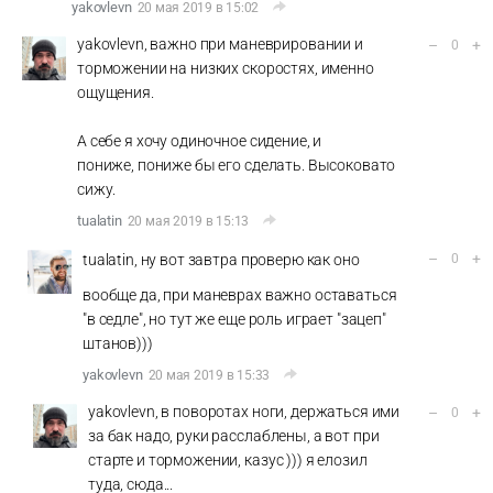
yakovlevn
20 мая 2019 в 15:02
yakovlevn, важно при маневрировании и
–
+
0
торможении на низких скоростях, именно
ощущения.
А себе я хочу одиночное сидение, и
пониже, пониже бы его сделать. Высоковато
сижу.
tualatin
20 мая 2019 в 15:13
–
+
tualatin, ну вот завтра проверю как оно
0
вообще да, при маневрах важно оставаться
"в седле", но тут же еще роль играет "зацеп"
штанов)))
yakovlevn
20 мая 2019 в 15:33
yakovlevn, в поворотах ноги, держаться ими
–
+
0
за бак надо, руки расслаблены, а вот при
старте и торможении, казус ))) я елозил
туда, сюда...