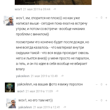
wov1
21 мая 2019 в 09:44
–
+
wov1, хм, спорится не плохо)) но как уже
0
написал выше - сегодня пока ехал на встречу
утром, и потом со встречи - вообще никаких
проблем с винилом))
посмотрим что конечно будет после дождя, но
мне всегда казалось - что материал внутри
сидушки такой - что вся вода проходит сквозь
него и льется вниз)) у меня просто не паралон,
а гель, и он по идее в себя вообще не вбирает
влагу
yakovlevn
21 мая 2019 в 10:49
yakovlevn, на ваших фото я вижу поролон
–
+
0
wov1
21 мая 2019 в 11:09
wov1, но его там нет))
–
+
0
yakovlevn
21 мая 2019 в 12:41