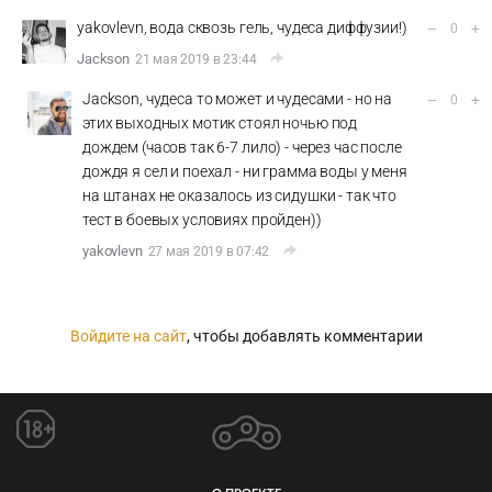
yakovlevn, вода сквозь гель, чудеса диффузии!)
–
+
0
Jackson
21 мая 2019 в 23:44
Jackson, чудеса то может и чудесами - но на
–
+
0
этих выходных мотик стоял ночью под
дождем (часов так 6-7 лило) - через час после
дождя я сел и поехал - ни грамма воды у меня
на штанах не оказалось из сидушки - так что
тест в боевых условиях пройден))
yakovlevn
27 мая 2019 в 07:42
Войдите на сайт
, чтобы добавлять комментарии