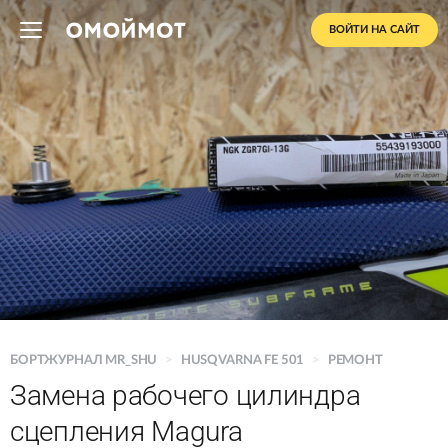
ВОЙТИ НА САЙТ
БОРТЖУРНАЛ MR_SHU
>
HUSQVARNA FE 501
>
РЕМОНТ
Замена рабочего цилиндра
сцепления Magura