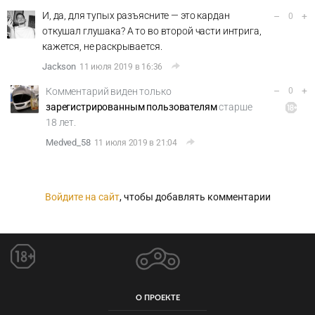
И, да, для тупых разъясните — это кардан
–
+
0
откушал глушака? А то во второй части интрига,
кажется, не раскрывается.
Jackson
11 июля 2019 в 16:36
–
+
Комментарий виден только
0
зарегистрированным пользователям
старше
18 лет.
Medved_58
11 июля 2019 в 21:04
Войдите на сайт
, чтобы добавлять комментарии
О ПРОЕКТЕ