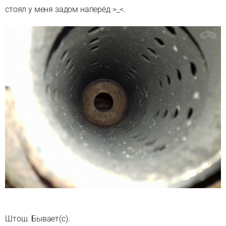
стоял у меня задом наперёд >_<.
Штош. Бывает(с).