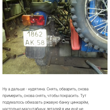
Ну а дальше - нудятина. Снять, обварить, снова
примерить, снова снять, чтобы покрасить. Тут
подумалось обмазать ржавую банку цинкарём,
настолько масштабных деталей я им ещё не