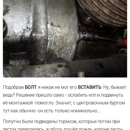
Подобрав
БОЛТ
я никак не мог его
ВСТАВИТЬ
. Ну, бывает
ведь? Решение пришло само - ослабить кпп и подвинуть
её монтажкой -помогло. Значит, с центровочным буртом
тут как обычно- он есть только номинально...
Попутно были подведены тормоза, которые потом при
тестах перегрелись, я обсох, пошёл дождь, короче тесты