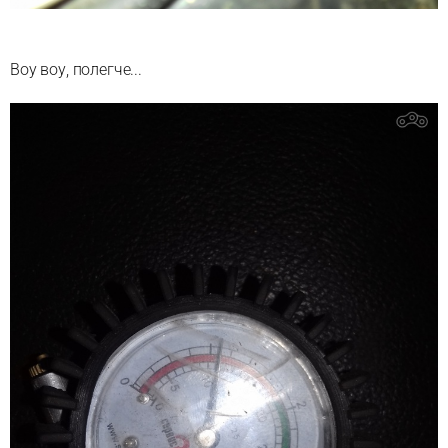
Воу воу, полегче...