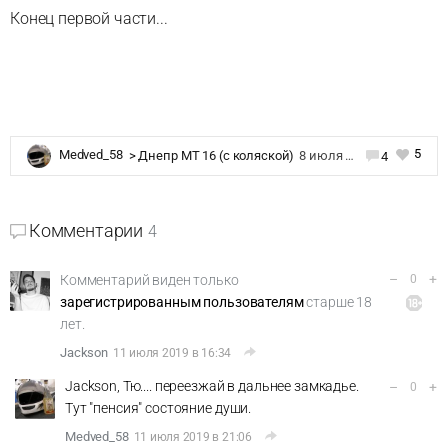
Конец первой части...
5
Medved_58
>
Днепр MT 16 (c коляской)
8 июля 2019 в 22:05
4
Комментарии
4
–
+
Комментарий виден только
0
зарегистрированным пользователям
старше 18
лет.
Jackson
11 июля 2019 в 16:34
Jackson, Тю.... переезжай в дальнее замкадье.
–
+
0
Тут "пенсия" состояние души.
Medved_58
11 июля 2019 в 21:06