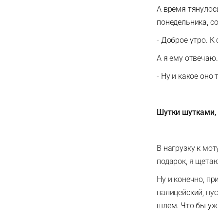
А время тянулось
понедельника, с
- Доброе утро. 
А я ему отвечаю
- Ну и какое оно
Шутки шутками, 
В нагрузку к мот
подарок, я щета
Ну и конечно, п
палицейский, пус
шлем. Что бы уж