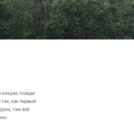
е юнцом, позади
 так, как первый
рука, там всё
нно.