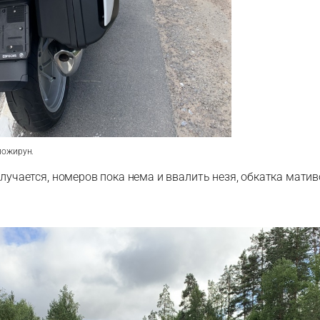
 пожирун.
олучается, номеров пока нема и ввалить незя, обкатка матив