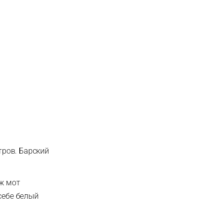
тров. Барский
уж мот
себе белый