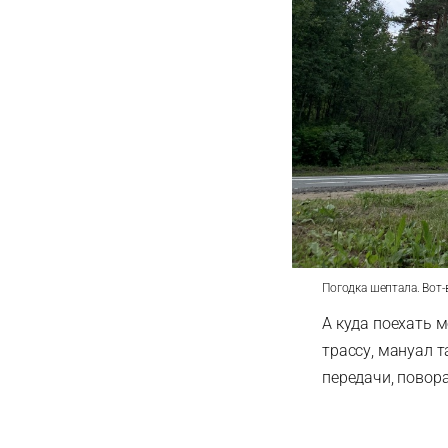
Погодка шептала. Вот
А куда поехать м
трассу, мануал т
передачи, повора