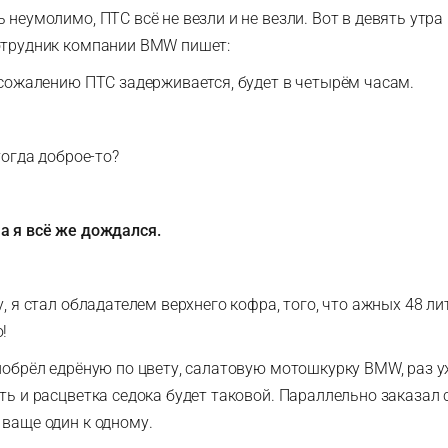
 неумолимо, ПТС всё не везли и не везли. Вот в девять утра
отрудник компании BMW пишет:
К сожалению ПТС задерживается, будет в четырём часам.
.
 тогда доброе-то?
а я всё же дождался.
у, я стал обладателем верхнего кофра, того, что ажных 48 ли
ю!
риобрёл едрёную по цвету, салатовую мотошкурку BMW, раз 
ть и расцветка седока будет таковой. Параллельно заказал 
 ваще один к одному.