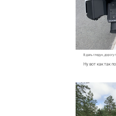
В даль глядун, дорогу
Ну вот как так п