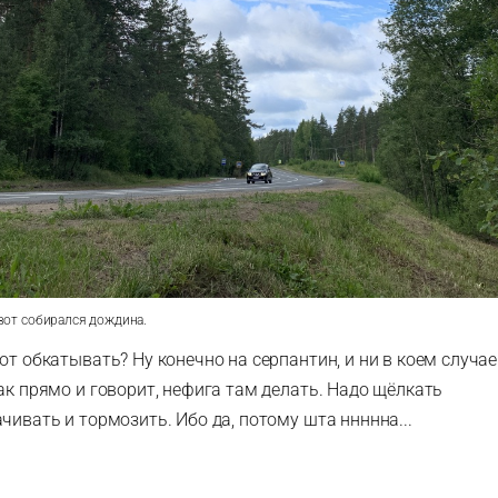
-вот собирался дождина.
от обкатывать? Ну конечно на серпантин, и ни в коем случае
ак прямо и говорит, нефига там делать. Надо щёлкать
чивать и тормозить. Ибо да, потому шта ннннна...