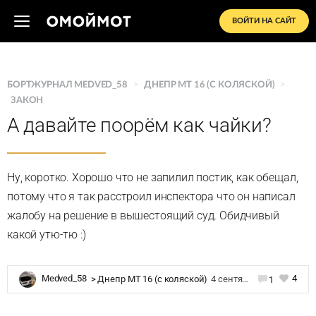
ВОЙТИ НА САЙТ
БОРТЖУРНАЛ MEDVED_58
>
ДНЕПР MT 16 (C КОЛЯСКОЙ)
>
ЗАКОН
А давайте поорём как чайки?
Ну, коротко. Хорошо что не запилил постик, как обещал,
потому что я так расстроил инспектора что он написал
жалобу на решение в вышестоящий суд. Обидчивый
какой утю-тю :)
4
Medved_58
>
Днепр MT 16 (c коляской)
4 сентября 2019 в 14:04
1