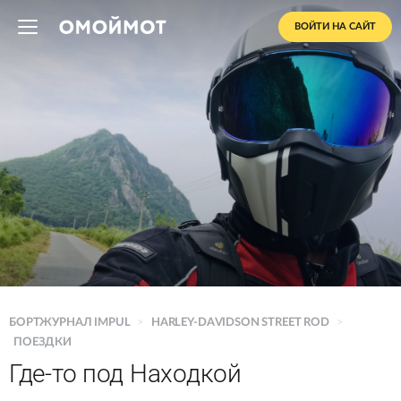
ВОЙТИ НА САЙТ
БОРТЖУРНАЛ IMPUL
>
HARLEY-DAVIDSON STREET ROD
>
ПОЕЗДКИ
Где-то под Находкой