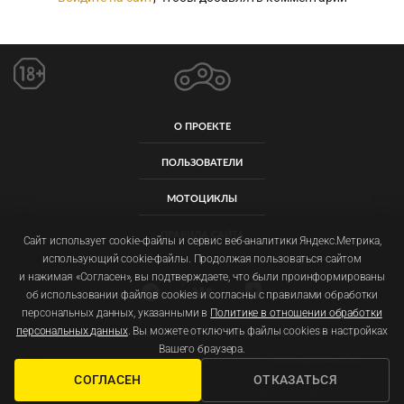
О ПРОЕКТЕ
ПОЛЬЗОВАТЕЛИ
МОТОЦИКЛЫ
ПРАВИЛА САЙТА
Сайт использует cookie-файлы и сервис веб-аналитики Яндекс.Метрика,
использующий cookie-файлы. Продолжая пользоваться сайтом
и нажимая «Согласен», вы подтверждаете, что были проинформированы
об использовании файлов cookies и согласны с правилами обработки
персональных данных, указанными в
Политике в отношении обработки
персональных данных
. Вы можете отключить файлы cookies в настройках
Пользовательское соглашение
Политика обработки персональных данных
Вашего браузера.
ООО «ОМОЙМОТ» ОГРН: 1257700092011 ИНН: 9719077129
ADMIN@OMOIMOT.RU
ФОТОГРАФИИ, ЦЕНЫ И ХАРАКТЕРИСТИКИ МОТОЦИКЛОВ МОГУТ ОТЛИЧАТЬСЯ. УТОЧНЯЙТЕ
СОГЛАСЕН
ОТКАЗАТЬСЯ
ПОДРОБНОСТИ У ОФИЦИАЛЬНЫХ ДИЛЕРОВ. НЕ ЯВЛЯЕТСЯ ОФЕРТОЙ.