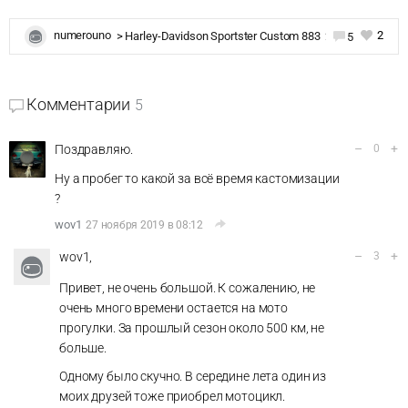
2
numerouno
>
Harley-Davidson Sportster Custom 883
26 ноября 2019 в 09:22
5
Комментарии
5
–
+
Поздравляю.
0
Ну а пробег то какой за всё время кастомизации
?
wov1
27 ноября 2019 в 08:12
–
+
wov1,
3
Привет, не очень большой. К сожалению, не
очень много времени остается на мото
прогулки. За прошлый сезон около 500 км, не
больше.
Одному было скучно. В середине лета один из
моих друзей тоже приобрел мотоцикл.