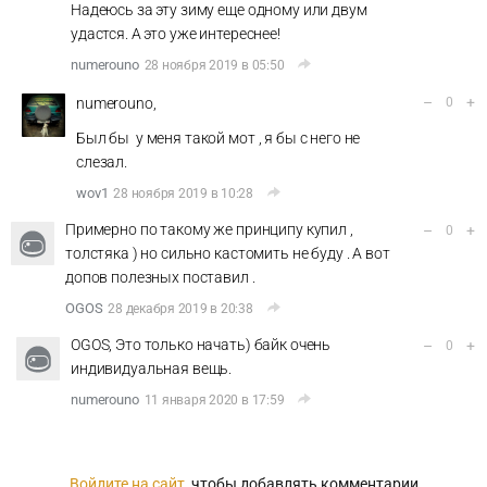
Надеюсь за эту зиму еще одному или двум
удастся. А это уже интереснее!
numerouno
28 ноября 2019 в 05:50
–
+
numerouno,
0
Был бы у меня такой мот , я бы с него не
слезал.
wov1
28 ноября 2019 в 10:28
Примерно по такому же принципу купил ,
–
+
0
толстяка ) но сильно кастомить не буду . А вот
допов полезных поставил .
OGOS
28 декабря 2019 в 20:38
OGOS, Это только начать) байк очень
–
+
0
индивидуальная вещь.
numerouno
11 января 2020 в 17:59
Войдите на сайт
, чтобы добавлять комментарии