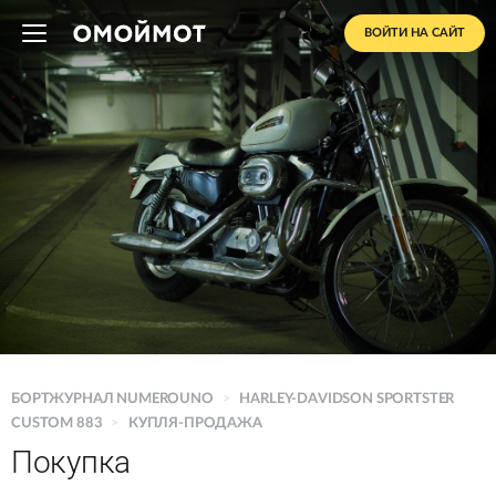
ВОЙТИ НА САЙТ
БОРТЖУРНАЛ NUMEROUNO
>
HARLEY-DAVIDSON SPORTSTER
CUSTOM 883
>
КУПЛЯ-ПРОДАЖА
Покупка