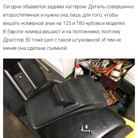
Сегодня обзавелся задним хаггером. Деталь совершенно
второстепенная и нужна она лишь для того, чтобы
вешать номерной знак на 125 и 180-кубовых моделях.
В Европе номера вешают и на полтинники, поэтому
Драгстер 50 тоже шел с такой штуковиной. И тем не
менее она сделана съемной.