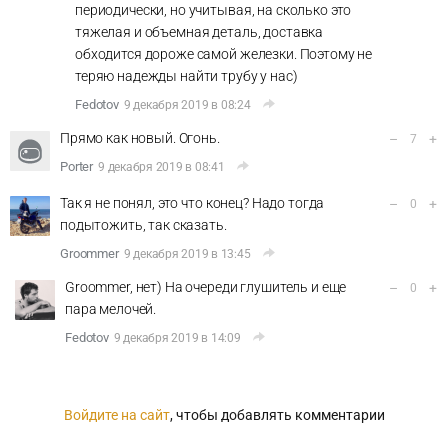
периодически, но учитывая, на сколько это
тяжелая и объемная деталь, доставка
обходится дороже самой железки. Поэтому не
теряю надежды найти трубу у нас)
Fedotov
9 декабря 2019 в 08:24
Прямо как новый. Огонь.
–
+
7
Porter
9 декабря 2019 в 08:41
Так я не понял, это что конец? Надо тогда
–
+
0
подытожить, так сказать.
Groommer
9 декабря 2019 в 13:45
Groommer, нет) На очереди глушитель и еще
–
+
0
пара мелочей.
Fedotov
9 декабря 2019 в 14:09
Войдите на сайт
, чтобы добавлять комментарии