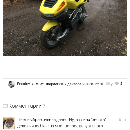
4
Fedotov
>
Italjet Dragster 50
7 декабря 2019 в 12:10
7
Комментарии
7
Цвет выбран очень удачно! Ну, а длина "хвоста"
–
+
8
дело личное! Как по мне - вопрос визуального