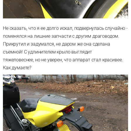
Не сказать, что я ее долго искал, подвернулась случайно -
поменялся на лишние запчасти с другим драговодом.
Прикрутил и задумался, не даром же она сделана
съемной! С удлинителем крыло выглядит
тяжеловеснее, но не уверен, что аппарат стал красивее.
Как думаете?