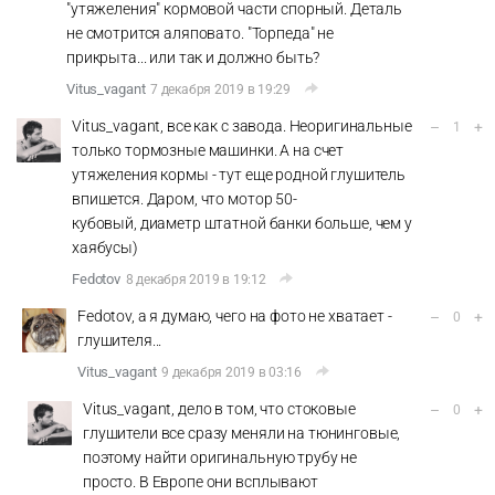
"утяжеления" кормовой части спорный. Деталь
не смотрится аляповато. "Торпеда" не
прикрыта... или так и должно быть?
Vitus_vagant
7 декабря 2019 в 19:29
Vitus_vagant, все как с завода. Неоригинальные
–
+
1
только тормозные машинки. А на счет
утяжеления кормы - тут еще родной глушитель
впишется. Даром, что мотор 50-
кубовый, диаметр штатной банки больше, чем у
хаябусы)
Fedotov
8 декабря 2019 в 19:12
Fedotov, а я думаю, чего на фото не хватает -
–
+
0
глушителя...
Vitus_vagant
9 декабря 2019 в 03:16
Vitus_vagant, дело в том, что стоковые
–
+
0
глушители все сразу меняли на тюнинговые,
поэтому найти оригинальную трубу не
просто. В Европе они всплывают