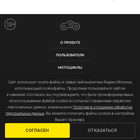
О ПРОЕКТЕ
ПОЛЬЗОВАТЕЛИ
МОТОЦИКЛЫ
ПРАВИЛА САЙТА
Сайт использует cookie-файлы и сервис веб-аналитики Яндекс.Метрика,
использующий cookie-файлы. Продолжая пользоваться сайтом
и нажимая «Согласен», вы подтверждаете, что были проинформированы
об использовании файлов cookies и согласны с правилами обработки
персональных данных, указанными в
Политике в отношении обработки
персональных данных
. Вы можете отключить файлы cookies в настройках
Пользовательское соглашение
Политика обработки персональных данных
Вашего браузера.
ООО «ОМОЙМОТ» ОГРН: 1257700092011 ИНН: 9719077129
ADMIN@OMOIMOT.RU
ФОТОГРАФИИ, ЦЕНЫ И ХАРАКТЕРИСТИКИ МОТОЦИКЛОВ МОГУТ ОТЛИЧАТЬСЯ. УТОЧНЯЙТЕ
СОГЛАСЕН
ОТКАЗАТЬСЯ
ПОДРОБНОСТИ У ОФИЦИАЛЬНЫХ ДИЛЕРОВ. НЕ ЯВЛЯЕТСЯ ОФЕРТОЙ.