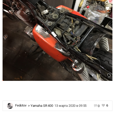
6
Fedotov
>
Yamaha SR 400
13 марта 2020 в 09:55
0