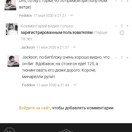
Dns, сотку с горки, 90 по прямой при попутном
–
+
0
ветре)
Fedotov
11 мая 2020 в 21:21
–
+
Комментарий виден только
0
зарегистрированным пользователям
старше
18 лет.
Jackson
11 мая 2020 в 21:37
Jackson, по бигблоку очень хорошо видно, что
–
+
0
он биг. Вдобавок, на стоке он едет 125, а
тюнинговать его дюже дорого. Короче,
минарелли рулит.
Fedotov
11 мая 2020 в 21:44
Войдите на сайт
, чтобы добавлять комментарии