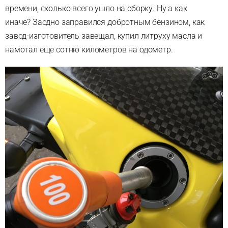
времени, сколько всего ушло на сборку. Ну а как
иначе? Заодно заправился добротным бензином, как
завод-изготовитель завещал, купил литруху масла и
намотал еще сотню километров на одометр.