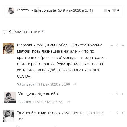
4
Fedotov
>
Italjet Dragster 50
9 мая 2020 в 20:49
9
Комментарии
9
С праздником - Днем Победы! Эти технические
–
+
0
мелочи, повылазившие в начале, ничто по
сравнению с "россыпью" мопеда на полу гаража
при его реставрации. Руки правильные, голова
есть - это важно. Доброго сезона! И никакого
COVID+!
Vitus_vagant
11 мая 2020 в 06:00
Vitus_vagant, спасибо!
–
+
0
Fedotov
11 мая 2020 в 21:21
–
+
Там пробег в моточасах измеряется — на сотке-
0
то?