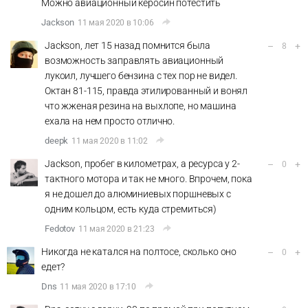
Можно авиационный керосин потестить
Jackson
11 мая 2020 в 10:06
Jackson, лет 15 назад помнится была
–
+
8
возможность заправлять авиационный
лукоил, лучшего бензина с тех пор не видел.
Октан 81-115, правда этилированный и вонял
что жженая резина на выхлопе, но машина
ехала на нем просто отлично.
deepk
11 мая 2020 в 11:02
Jackson, пробег в километрах, а ресурса у 2-
–
+
0
тактного мотора и так не много. Впрочем, пока
я не дошел до алюминиевых поршневых с
одним кольцом, есть куда стремиться)
Fedotov
11 мая 2020 в 21:23
Никогда не катался на полтосе, сколько оно
–
+
0
едет?
Dns
11 мая 2020 в 17:10