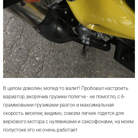
В целом доволен, мопед-то валит! Пробовал настроить
вариатор, вкорячив грузики полегче - не помогло, с 6-
граммовыми грузиками разгон и максимальная
скорость веселее, видимо, совсем легкие годятся для
верхового мотора с нулевиками и саксофонами, на моем
полустоке это не очень работает.