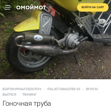
ВОЙТИ НА САЙТ
БОРТЖУРНАЛ FEDOTOV
>
ITALJET DRAGSTER 50
>
ВПУСК/
ВЫПУСК
>
ТЮНИНГ
Гоночная труба