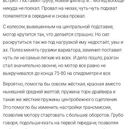
встрял. Поставил трубу, новый фильтр и... мопед вообще
никуда не поехал. Провал на низах, чуть-чуть подхват
появляется в середине и снова провал.
С колесом, вывешенным на центральной подставке,
мотор крутится так, что делается страшно. Но сил
раскрутиться так же под нагрузкой ему недостаёт, увы и
ах. Полез менять грузики вариатора, заменил поставил
чуть ли не самые легкие из всех. И дело пошло, разгон
стал значительно звонче, но мотор все равно не
выкручивался до конца 75-80 на спидометре и все.
Вероятно, помогла бы совсем жёсткая, красная вместо
нынешней средней желтой, пружина торк-драйвера и
такие же жёсткие пружины центробежного сцепления.
Это помогло бы изменить настройки трансмиссии,
позволив мотору стартовать с больших оборотов. Грубо
говоря, подольше ехать на первой передаче, позволяя