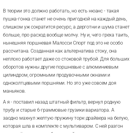
В теории это должно работать, но есть нюанс - такая
пушка-гонка станет не очень пригодной на каждый день,
слишком уж сократится ресурс, а дерготни и шума станет
больше, про расход вообще молчу. Ну и, чего греха таить,
нынешняя поршневая Малосси Спорт под это не особо
рассчитана. Созданная как альтернатива стоку, она
неплохо работает даже со стоковой трубой. Для больших
оборотов нужны другие поршневые с алюминиевым
цилиндром, огромными продувочными окнами и
одноколтцевыми поршнями. Но это уже совсем доя
маньяков.
А я - поставил назад штатный фильтр, вернул родную
трубу и старые 6-граммовые грузики вариатора. А
заодно махнул желтую пружину торк-драйвера на белую,
которая шла в комплекте с мультиваром. С ней разгон