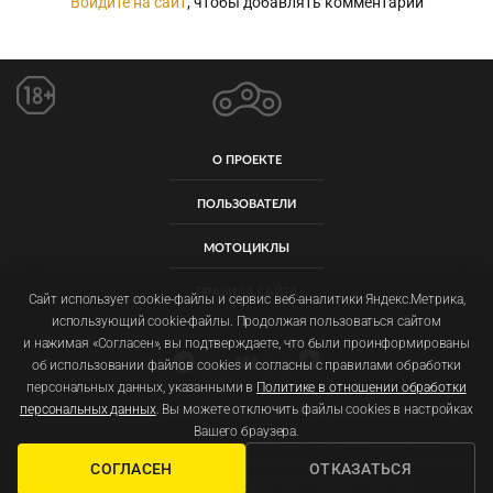
Войдите на сайт
, чтобы добавлять комментарии
О ПРОЕКТЕ
ПОЛЬЗОВАТЕЛИ
МОТОЦИКЛЫ
ПРАВИЛА САЙТА
Сайт использует cookie-файлы и сервис веб-аналитики Яндекс.Метрика,
использующий cookie-файлы. Продолжая пользоваться сайтом
и нажимая «Согласен», вы подтверждаете, что были проинформированы
об использовании файлов cookies и согласны с правилами обработки
персональных данных, указанными в
Политике в отношении обработки
персональных данных
. Вы можете отключить файлы cookies в настройках
Пользовательское соглашение
Политика обработки персональных данных
Вашего браузера.
ООО «ОМОЙМОТ» ОГРН: 1257700092011 ИНН: 9719077129
ADMIN@OMOIMOT.RU
ФОТОГРАФИИ, ЦЕНЫ И ХАРАКТЕРИСТИКИ МОТОЦИКЛОВ МОГУТ ОТЛИЧАТЬСЯ. УТОЧНЯЙТЕ
СОГЛАСЕН
ОТКАЗАТЬСЯ
ПОДРОБНОСТИ У ОФИЦИАЛЬНЫХ ДИЛЕРОВ. НЕ ЯВЛЯЕТСЯ ОФЕРТОЙ.