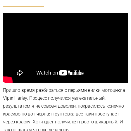
Пришло время разбираться с перьями вилки мотоцикла
Viper Harley. Процесс получился увлекательный,
результатом я не совсем доволен, покрасилось конечно
красиво но вот черная грунтовка все таки проступает
через краску. Хотя цвет получился просто шикарный. И
так по шагам что же делалось: