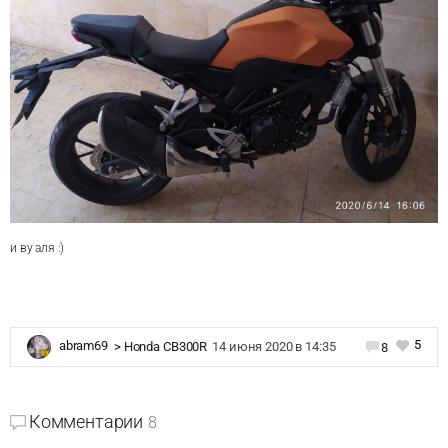
и ву аля :)
5
abram69
>
Honda CB300R
14 июня 2020 в 14:35
8
Комментарии
8