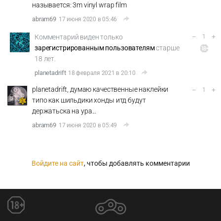
называется: 3m vinyl wrap film
abram69
17 июня 2020 в 05:46
–
+
Комментарий виден только
1
зарегистрированным пользователям
старше
18 лет.
planetadrift
18 февраля 2021 в 20:10
planetadrift, думаю качественные наклейки
–
+
1
типо как шильдики хонды итд будут
держатьска на ура...
abram69
17 июня 2020 в 05:49
Войдите на сайт
, чтобы добавлять комментарии