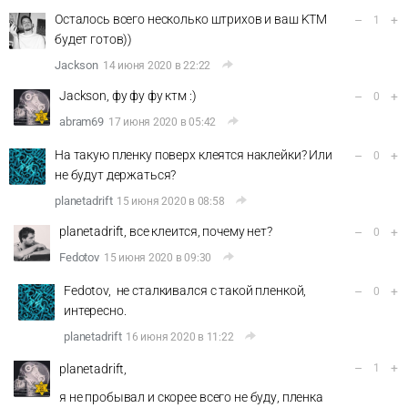
Осталось всего несколько штрихов и ваш KTM
–
+
1
будет готов))
Jackson
14 июня 2020 в 22:22
Jackson, фу фу фу ктм :)
–
+
0
abram69
17 июня 2020 в 05:42
На такую пленку поверх клеятся наклейки? Или
–
+
0
не будут держаться?
planetadrift
15 июня 2020 в 08:58
planetadrift, все клеится, почему нет?
–
+
0
Fedotov
15 июня 2020 в 09:30
Fedotov, не сталкивался с такой пленкой,
–
+
0
интересно.
planetadrift
16 июня 2020 в 11:22
–
+
planetadrift,
1
я не пробывал и скорее всего не буду, пленка