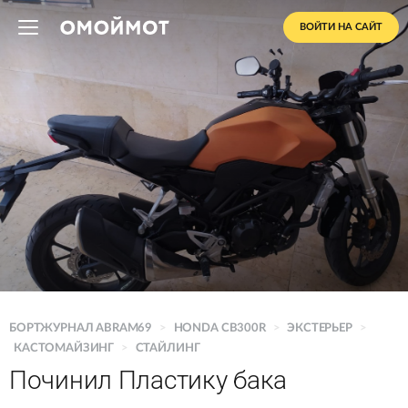
ВОЙТИ НА САЙТ
БОРТЖУРНАЛ ABRAM69
>
HONDA CB300R
>
ЭКСТЕРЬЕР
>
КАСТОМАЙЗИНГ
>
СТАЙЛИНГ
Починил Пластику бака