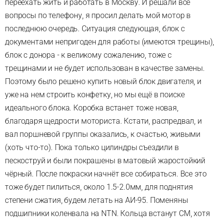
переехать жить и работать в Москву. И решали все
вопросы по телефону, я просил делать мой мотор в
последнюю очередь. Ситуация следующая, блок с
документами непригоден для работы (имеются трещины),
блок с донора - к великому сожалению, тоже с
трещинами и не будет использован в качестве замены.
Поэтому было решено купить новый блок двигателя, и
уже на нем строить конфетку, но мы ещё в поиске
идеального блока. Коробка встанет тоже новая,
благодаря щедрости моториста. Кстати, распредвал, и
вал поршневой группы оказались, к счастью, живыми
(хоть что-то). Пока только цилиндры съездили в
пескоструй и были покрашены в матовый жаростойкий
чёрный. После покраски начнёт все собираться. Все это
тоже будет пилиться, около 1.5-2.0мм, для поднятия
степени сжатия, будем летать на АИ-95. Поменяны
подшипники коленвала на NTN. Кольца встанут СМ, хотя