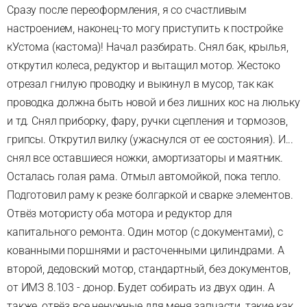
Сразу после переоформления, я со счастливым
настроением, наконец-то могу приступить к постройке
кУстома (кастома)! Начал разбирать. Снял бак, крылья,
открутил колеса, редуктор и вытащил мотор. Жестоко
отрезал гнилую проводку и выкинул в мусор, так как
проводка должна быть новой и без лишних кос на люльку
и тд. Снял приборку, фару, ручки сцепления и тормозов,
грипсы. Открутил вилку (ужаснулся от ее состояния). И...
снял все оставшиеся ножки, амортизаторы и маятник.
Осталась голая рама. Отмыл автомойкой, пока тепло.
Подготовил раму к резке болгаркой и сварке элементов.
Отвёз мотористу оба мотора и редуктор для
капитального ремонта. Один мотор (с документами), с
кованными поршнями и расточенными цилиндрами. А
второй, дедовский мотор, стандартный, без документов,
от ИМЗ 8.103 - донор. Будет собирать из двух один. А
также, отвёз все ненужные для меня запчасти, такие как