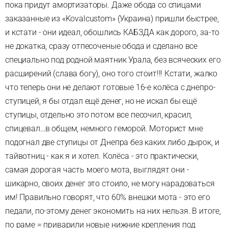
пока придут амортизаторы. Даже обода со спицами
заказанные из «Kovalcustom» (Украина) пришли быстрее,
и кстати - они идеал, обошлись КАБЗДА как дорого, за-то
не докатка, сразу отпесоченые обода и сделано все
специально под родной маятник Урала, без всяческих его
расширений (слава богу), оно того стоит!!! Кстати, жалко
что теперь они не делают готовые 16-е колёса с днепро-
ступицей, я бы отдал ещё денег, но не искал бы ещё
ступицы, отдельно это потом все песочил, красил,
спицевал…в общем, немного геморой. Моторист мне
подогнал две ступицы от Днепра без каких либо дырок, и
тайвотниц - как я и хотел. Колёса - это практически,
самая дорогая часть моего мота, выглядят они -
шикарно, своих денег это стоило, не могу нарадоваться
им! Правильно говорят, что 60% внешки мота - это его
педали, по-этому денег экономить на них нельзя. В итоге,
по раме = приварили новые нижние крепления под