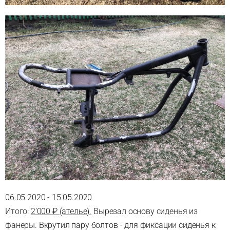
06.05.2020 - 15.05.2020
Итого:
2’000 ₽ (ателье).
Вырезал основу сиденья из
фанеры. Вкрутил пару болтов - для фиксации сиденья к