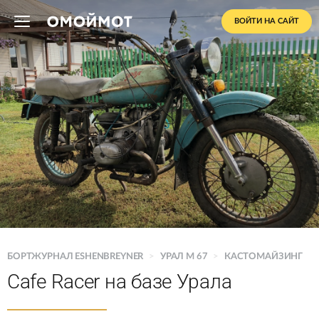
ВОЙТИ НА САЙТ
БОРТЖУРНАЛ ESHENBREYNER
>
УРАЛ M 67
>
КАСТОМАЙЗИНГ
Cafe Racer на базе Урала