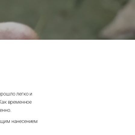
прошло легко и
 Как временное
венно.
ующим нанесением