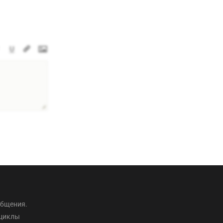
общения.
оциклы