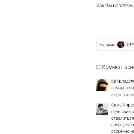
Как Вы боретесь
Den
Написал
Комментари
Как владеле
заморочек 
deepk
3 июля
Самый прост
советский с
отвалиться.
почаще меня
особенно на