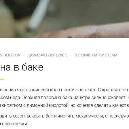
S_BEKETOV
>
KAWASAKI ZRX 1200 S
>
ТОПЛИВНАЯ СИСТЕМА
на в баке
выяснил что топливный кран постоянно течёт. С краном все 
баком беда. Верхняя половина бака изнутри сильно ржавеет.
 кипятком с лимонной кислотой, но хочется сделать качест
здить сезон, вскрыть бак и чистить механически, с послед
енние стенки.