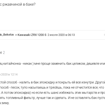
 с ржавчиной в баке?
is_Beketov
>
Kawasaki ZRX 1200 S
2 июля 2020 в 06:13
и
2
ц китайчонка - никак ) мне проще заменить бак целиком, дешевле и 
)
 2020 в 12:14
ой способ - налить в бак эпоксидку и покрыть ей все изнутри. Друго
пособ - песок, тупо насыпаешь и трясёшь, пока не отчистится все, чт
 А потом эпоксидка) но если есть шанс избежать этих мытарств и пр
ть топливный фильтр, лучше так и сделать. И не оставлять бак пуст
 зиму.