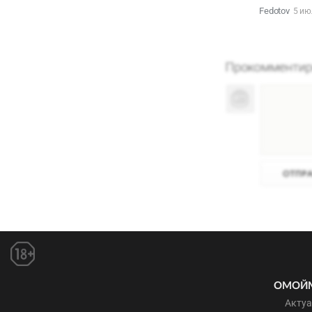
Fedotov
5 ию
ОМОЙ
Актуа