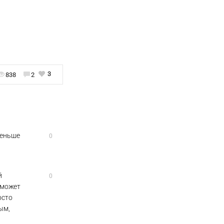
3
838
2
меньше
0
й
0
о может
осто
ым,