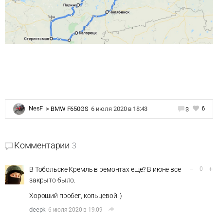
6
NesF
>
BMW F650GS
6 июля 2020 в 18:43
3
Комментарии
3
–
+
В Тобольске Кремль в ремонтах еще? В июне все
0
закрыто было.
Хороший пробег, кольцевой :)
deepk
6 июля 2020 в 19:09