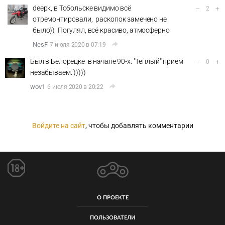
deepk, в Тобольске видимо всё
–
+
2
отремонтировали, раскопок замечено не
было)) Погулял, всё красиво, атмосферно
NesF
7 июля 2020 в 07:19
Был в Белорецке в начале 90-х. "Тёплый" приём
–
+
0
незабываем. )))))
wov1
6 июля 2020 в 20:22
Войдите на сайт
, чтобы добавлять комментарии
О ПРОЕКТЕ
ПОЛЬЗОВАТЕЛИ