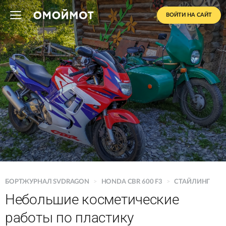
ВОЙТИ НА САЙТ
БОРТЖУРНАЛ SVDRAGON
>
HONDA CBR 600 F3
>
СТАЙЛИНГ
Небольшие косметические
работы по пластику