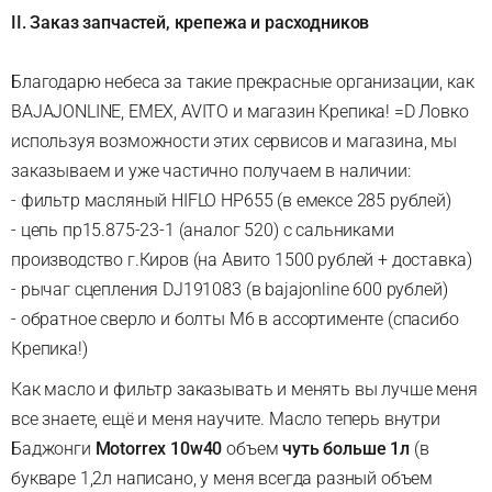
II. Заказ запчастей, крепежа и расходников
Благодарю небеса за такие прекрасные организации, как
BAJAJONLINE, EMEX, AVITO и магазин Крепика! =D Ловко
используя возможности этих сервисов и магазина, мы
заказываем и уже частично получаем в наличии:
- фильтр масляный HIFLO HP655 (в емексе 285 рублей)
- цепь пр15.875-23-1 (аналог 520) с сальниками
производство г.Киров (на Авито 1500 рублей + доставка)
- рычаг сцепления DJ191083 (в bajajonline 600 рублей)
- обратное сверло и болты М6 в ассортименте (спасибо
Крепика!)
Как масло и фильтр заказывать и менять вы лучше меня
все знаете, ещё и меня научите. Масло теперь внутри
Баджонги
Motorrex 10w40
объем
чуть больше 1л
(в
букваре 1,2л написано, у меня всегда разный объем