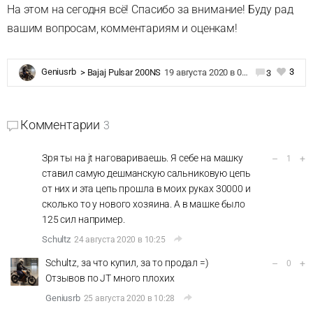
На этом на сегодня всё! Спасибо за внимание! Буду рад
вашим вопросам, комментариям и оценкам!
3
Geniusrb
>
Bajaj Pulsar 200NS
19 августа 2020 в 07:19
3
Комментарии
3
Зря ты на jt наговариваешь. Я себе на машку
–
+
1
ставил самую дешманскую сальниковую цепь
от них и эта цепь прошла в моих руках 30000 и
сколько то у нового хозяина. А в машке было
125 сил например.
Schultz
24 августа 2020 в 10:25
Schultz, за что купил, за то продал =)
–
+
0
Отзывов по JT много плохих
Geniusrb
25 августа 2020 в 10:28