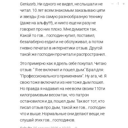
–
+
Geniusrb, Ни одного не видел, не слышал и не
-1
читал. 10 лет всем знакомым заказываю цепи
и звезды jt на самую разнообразную технику
(даже на альфу!!!!), и никто еще ни разу не
говорил про них плохо. Мне думается так.
Какой то гов... господин купил, поставил,
безалаберно ездил и не обслуживал, а потом
гневно печатал в интернетики отзыв. Другой
такой же господин прочитал и распространил.
Это примерно как я дрель себе покупал. Читаю
отзыв: " Я ее включил и пошел дым." Брал для:
"Профессионального применения". Ну ага, чё. Я
свою тоже включил и из нее тоже дым пошел.
Но правда я надавил на нее всем своим 110ти
килограмовым весом так, что патрон
остановился и да, пошел дым. Так вот тот, кто
писал отзыв про дым, такой же гов... господин
что и выше. Нормальные они делают вещи, не
слушай этих гов... господинов.