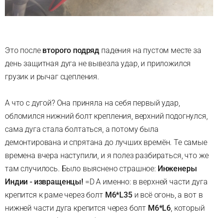
Это после
второго подряд
падения на пустом месте за
день защитная дуга не вывезла удар, и приложился
грузик и рычаг сцепления.
А что с дугой? Она приняла на себя первый удар,
обломился нижний болт крепления, верхний подогнулся,
сама дуга стала болтаться, а потому была
демонтирована и спрятана до лучших времён. Те самые
времена вчера наступили, и я полез разбираться, что же
там случилось. Было выяснено страшное:
Инженеры
Индии - извращенцы!
=D А именно: в верхней части дуга
крепится к раме через болт
М6*L35
и всё огонь, а вот в
нижней части дуга крепится через болт
М6*L6
, который