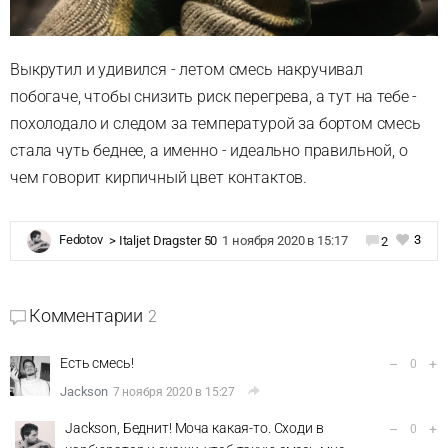
Выкрутил и удивился - летом смесь накручивал
побогаче, чтобы снизить риск перегрева, а тут на тебе -
похолодало и следом за температурой за бортом смесь
стала чуть беднее, а именно - идеально правильной, о
чем говорит кирпичный цвет контактов.
3
Fedotov
>
Italjet Dragster 50
1 ноября 2020 в 15:17
2
Комментарии
2
Есть смесь!
–
+
0
Jackson
7 ноября 2020 в 15:27
Jackson, Беднит! Моча какая-то. Сходи в
–
+
0