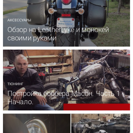
АКСЕССУАРЫ
Обзор на LeatherLyke и монокей
своими руками
ТЮНИНГ
Постройка боббера Масон. Часть 1 -
Начало.