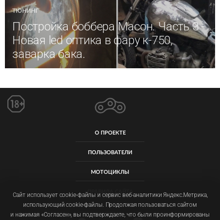
ТЮНИНГ
Постройка боббера Масон. Часть 3 -
Новая led оптика в фару к-750,
заварка бака.
О ПРОЕКТЕ
ПОЛЬЗОВАТЕЛИ
МОТОЦИКЛЫ
ПРАВИЛА САЙТА
Сайт использует cookie-файлы и сервис веб-аналитики Яндекс.Метрика,
использующий cookie-файлы. Продолжая пользоваться сайтом
и нажимая «Согласен», вы подтверждаете, что были проинформированы