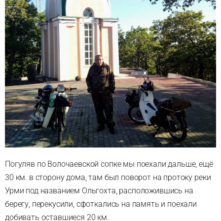
Погуляв по Волочаевской сопке мы поехали дальше, ещё
30 км. в сторону дома, там был поворот на протоку реки
Урми под названием Ольгохта, расположившись на
берегу, перекусили, сфоткались на память и поехали
добивать оставшиеся 20 км.