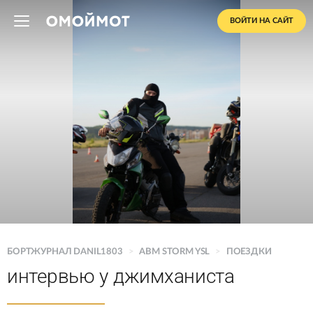
ВОЙТИ НА САЙТ
БОРТЖУРНАЛ DANIL1803
>
ABM STORM YSL
>
ПОЕЗДКИ
интервью у джимханиста