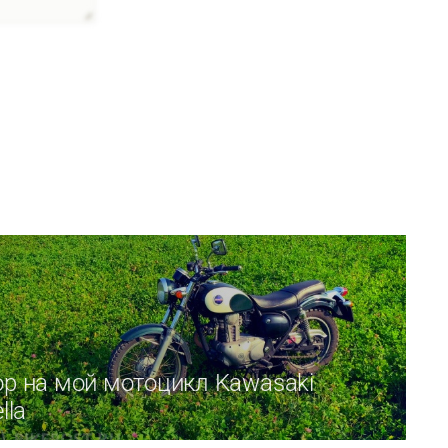
р на мой мотоцикл Kawasaki
lla