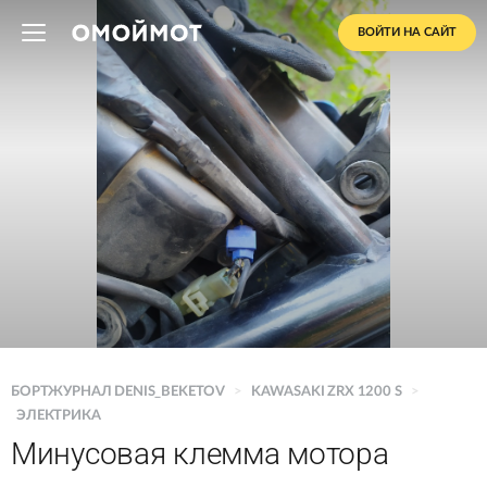
ВОЙТИ НА САЙТ
БОРТЖУРНАЛ DENIS_BEKETOV
>
KAWASAKI ZRX 1200 S
>
ЭЛЕКТРИКА
Минусовая клемма мотора