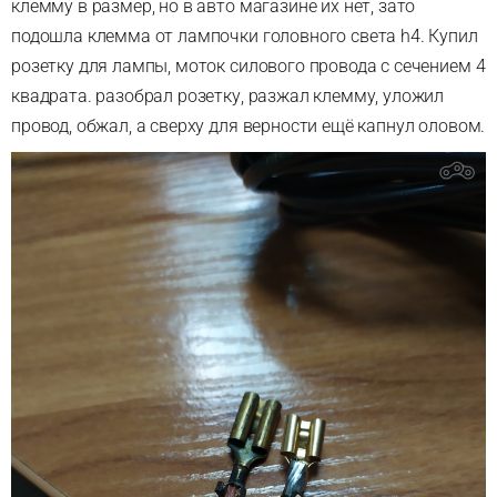
клемму в размер, но в авто магазине их нет, зато
подошла клемма от лампочки головного света h4. Купил
розетку для лампы, моток силового провода с сечением 4
квадрата. разобрал розетку, разжал клемму, уложил
провод, обжал, а сверху для верности ещё капнул оловом.