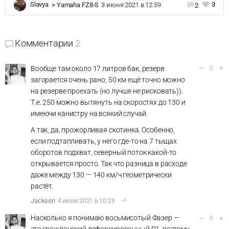
3
Slavya
>
Yamaha FZ8-S
3 июня 2021 в 12:59
2
Комментарии
2
–
+
Вообще там около 17 литров бак, резерв
0
загорается очень рано, 50 км ещё точно можно
на резерве проехать (но лучше не рисковать)).
Т.е. 250 можно вытянуть на скоростях до 130 и
имеючи канистру на всякий случай.
А так, да, прожорливая скотинка. Особенно,
если подтапливать, у него где-то на 7 тыщах
оборотов подхват, северный поток какой-то
открывается просто. Так что разница в расходе
даже между 130 — 140 км/ч геометрически
растёт.
Jackson
4 июня 2021 в 10:29
Насколько я понимаю восьмисотый Фазер —
–
+
0