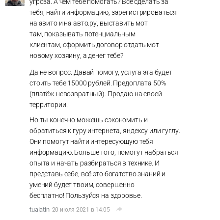
угроза. А чем тебе помогать? Всё сделать за
тебя, найти информацию, зарегистрироваться
на авито и на авто.ру, выставить мот
там, показывать потенциальным
клиентам, оформить договор отдать мот
новому хозяину, а денег тебе?
Да не вопрос. Давай помогу, услуга эта будет
стоить тебе 15000 рублей. Предоплата 50%
(платёж невозвратный). Продаю на своей
территории.
Но ты конечно можешь сэкономить и
обратиться к гуру интернета, яндексу или гуглу.
Они помогут найти интересующую тебя
информацию. Больше того, помогут набраться
опыта и начать разбираться в технике. И
представь себе, всё это богатство знаний и
умений будет твоим, совершенно
бесплатно! Пользуйся на здоровье.
tualatin
20 июля 2021 в 14:05