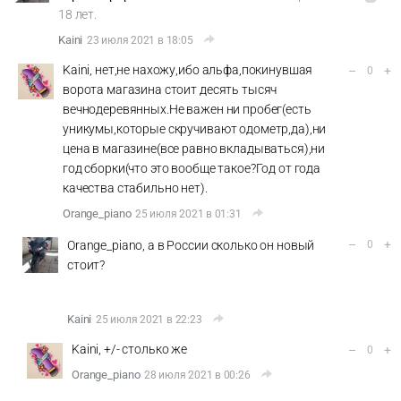
18 лет.
Kaini
23 июля 2021 в 18:05
Kaini, нет,не нахожу,ибо альфа,покинувшая
–
+
0
ворота магазина стоит десять тысяч
вечнодеревянных.Не важен ни пробег(есть
уникумы,которые скручивают одометр,да),ни
цена в магазине(все равно вкладываться),ни
год сборки(что это вообще такое?Год от года
качества стабильно нет).
Orange_piano
25 июля 2021 в 01:31
–
+
Orange_piano, а в России сколько он новый
0
стоит?
Kaini
25 июля 2021 в 22:23
Kaini, +/- столько же
–
+
0
Orange_piano
28 июля 2021 в 00:26