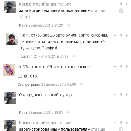
–
+
Комментарий виден только
0
зарегистрированным пользователям
старше
18 лет.
Kaini
20 июля 2021 в 21:29
Kaini, открываешь авто ру или авито, сморишь
–
+
0
сколько стоит аналогичный мот, ставишь +/-
ту же цену. Профит!
tualatin
21 июля 2021 в 06:39
–
+
Чо?Полтос с птс?Это что-то новенькое.
0
Цена 10тр.
Orange_piano
21 июля 2021 в 04:00
–
+
Orange_piano, спасибо, учту)
0
Kaini
23 июля 2021 в 18:01
–
+
Комментарий виден только
0
зарегистрированным пользователям
старше