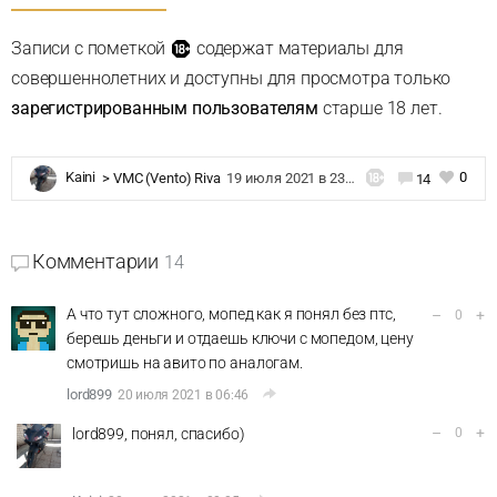
Записи с пометкой
содержат материалы для
совершеннолетних и доступны для просмотра только
зарегистрированным пользователям
старше 18 лет.
0
Kaini
>
VMC (Vento) Riva
19 июля 2021 в 23:06
14
Комментарии
14
А что тут сложного, мопед как я понял без птс,
–
+
0
берешь деньги и отдаешь ключи с мопедом, цену
смотришь на авито по аналогам.
lord899
20 июля 2021 в 06:46
–
+
lord899, понял, спасибо)
0