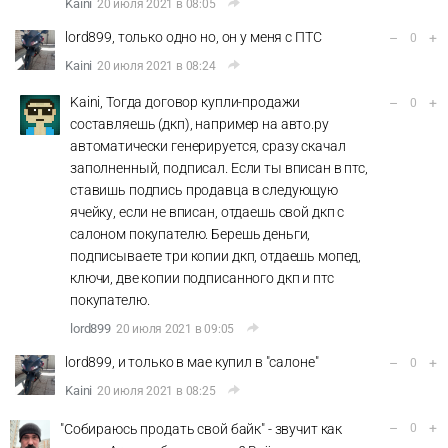
Kaini
20 июля 2021 в 08:05
lord899, только одно но, он у меня с ПТС
–
+
0
Kaini
20 июля 2021 в 08:24
Kaini, Тогда договор купли-продажи
–
+
0
составляешь (дкп), например на авто.ру
автоматически генерируется, сразу скачал
заполненный, подписал. Если ты вписан в птс,
ставишь подпись продавца в следующую
ячейку, если не вписан, отдаешь свой дкп с
салоном покупателю. Берешь деньги,
подписываете три копии дкп, отдаешь мопед,
ключи, две копии подписанного дкп и птс
покупателю.
lord899
20 июля 2021 в 09:05
lord899, и только в мае купил в "салоне"
–
+
0
Kaini
20 июля 2021 в 08:25
–
+
"Собираюсь продать свой байк" - звучит как
0