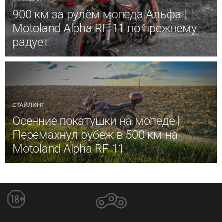
900 км за рулём мопеда Альфа |
Motoland Alpha RF 11 по прежнему
радует
СТАЙЛИНГ
Осенние покатушки на мопеде |
Перемахнул рубеж в 500 км на
Motoland Alpha RF 11