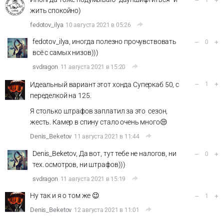
жить спокойно)
fedotov_ilya
10 августа 2021 в 05:26
fedotov_ilya, иногда полезно прочувствовать
–
+
0
всё с самых низов)))
svdragon
11 августа 2021 в 15:20
–
+
Идеальный вариант этот хонда Суперкаб 50, с
1
переделкой на 125.
Я столько штрафов заплатил за это сезон,
жесть. Камер в спину стало очень много😒
Denis_Beketov
11 августа 2021 в 11:44
Denis_Beketov, Да вот, тут тебе не налогов, ни
–
+
0
тех. осмотров, ни штрафов)))
svdragon
11 августа 2021 в 15:19
Ну так и я о том же 😉
–
+
1
Denis_Beketov
12 августа 2021 в 11:01