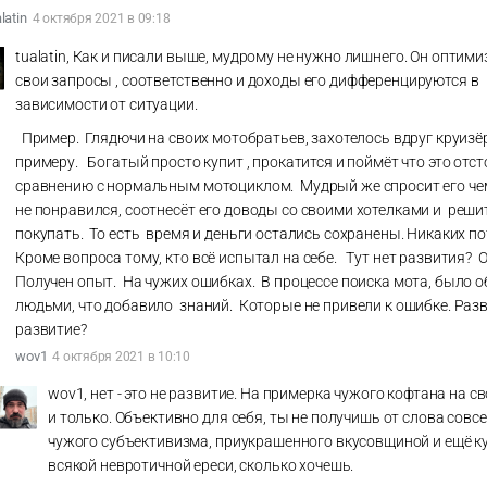
latin
4 октября 2021 в 09:18
tualatin, Как и писали выше, мудрому не нужно лишнего. Он оптим
свои запросы , соответственно и доходы его дифференцируются в
зависимости от ситуации.
Пример. Глядючи на своих мотобратьев, захотелось вдруг круизёр
примеру. Богатый просто купит , прокатится и поймёт что это отст
сравнению с нормальным мотоциклом. Мудрый же спросит его че
не понравился, соотнесёт его доводы со своими хотелками и решит
покупать. То есть время и деньги остались сохранены. Никаких пот
Кроме вопроса тому, кто всё испытал на себе. Тут нет развития? 
Получен опыт. На чужих ошибках. В процессе поиска мота, было о
людьми, что добавило знаний. Которые не привели к ошибке. Разв
развитие?
wov1
4 октября 2021 в 10:10
wov1, нет - это не развитие. На примерка чужого кофтана на с
и только. Объективно для себя, ты не получишь от слова совсе
чужого субъективизма, приукрашенного вкусовщиной и ещё к
всякой невротичной ереси, сколько хочешь.