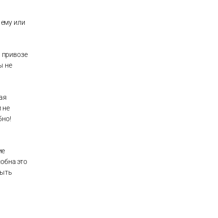
 ему или
а привозе
ы не
ая
 не
бно!
ие
обна это
быть