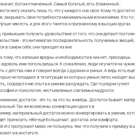
 значит, богом отмеченный. Самый богатый, есть блаженный...
ости могу сказать лишь то, что у каждого она своя. Кому-то достато
бе, закрывать свои потребности минимальными вложениями. Кто-то
учше чем есть, и для этого тянется к признанному в высших кругах.
, привыкшие получать удовольствие от того, что они делают постоян
вольствие - это витиеватая последовательность получаемых эмоций,
я в самом себе, они приходят из вне.
 к тому, что излишки вредны и необходимости в них нет, приходишь
а вдоволь ими попользуешься. К сожалению, люди не учатся на чужи
ть с детства нам и говорил всегда о дураках и умных. А ведь есть ещё
орые не попадают в те ситуации из которых умные легко находят вы
ть, сосредоточие опыта и умение рассуждать. Где-то рядом гуляет
лософия и психология, неотъемлемые слагаемые мудрости.
нимании, достаток - это то, на что ты живёшь. Достаток бывает мат
иальный. Так же возможны конвертации одного в
пример, материальный достаток можно конвертировать в умение, кот
дет приносить тебе ещё больше мат. достатка. или комфорта.
 это пропускают мимо, не пользуясь тем, что получили к примеру в 
может и в институте.