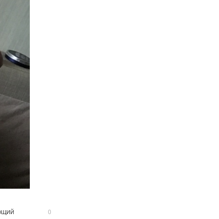
ующий
0