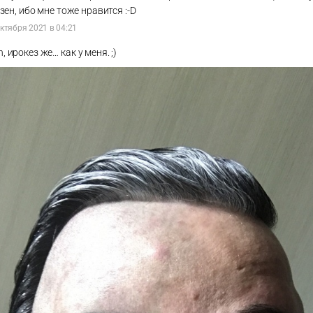
ен, ибо мне тоже нравится :-D
ктября 2021 в 04:21
n, ирокез же… как у меня. ;)