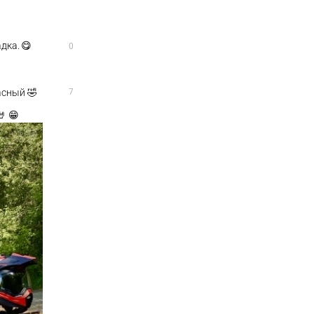
дка. 😋
0
асный 🤣
7
 😁