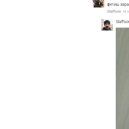
фетиш зараз
Slaffson
14 о
Slaffso