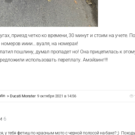
угах, приезд четко ко времени, 30 минут и стоим на учете. П
 номеров ииии… вуаля, на номерах!
еплатил пошлину, думал пропадет но! Она прицепилась к это
предложили использовать переплату. Амэйзинг!!!
atin
>
Ducati Monster
9 октября 2021 в 14:56
и
6
, у тебя фетиш по красным мото с черной полосой на баке? ;) Походу