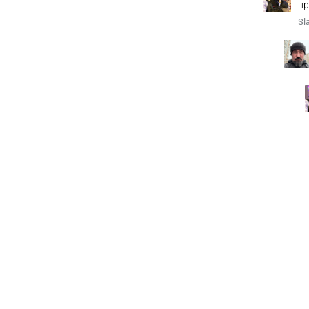
пр
Sl