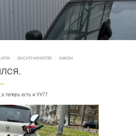
LATIN
>
DUCATI MONSTER
>
ЗАКОН
лся.
 а теперь есть и УУ77