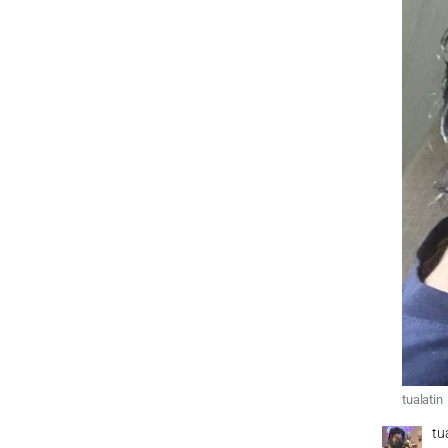
tualatin
tu