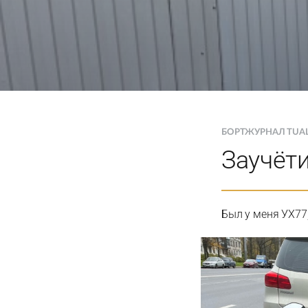
БОРТЖУРНАЛ TUA
Заучёти
Был у меня УХ77,