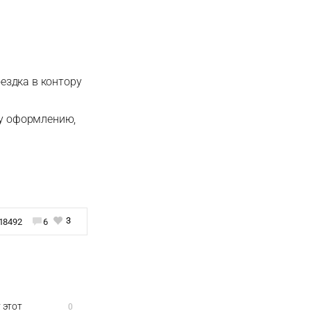
оездка в контору
му оформлению,
3
18492
6
 этот
0