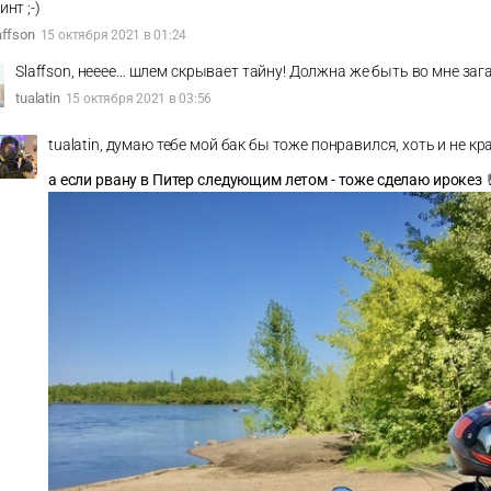
инт ;-)
affson
15 октября 2021 в 01:24
Slaffson, нееее… шлем скрывает тайну! Должна же быть во мне зага
tualatin
15 октября 2021 в 03:56
tualatin, думаю тебе мой бак бы тоже понравился, хоть и не кр
а если рвану в Питер следующим летом - тоже сделаю ирокез 