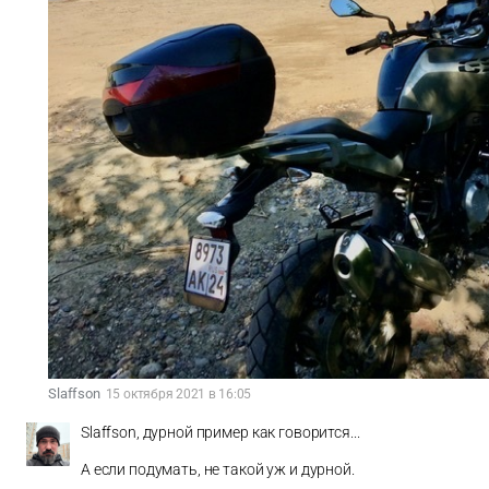
Slaffson
15 октября 2021 в 16:05
Slaffson, дурной пример как говорится...
А если подумать, не такой уж и дурной.