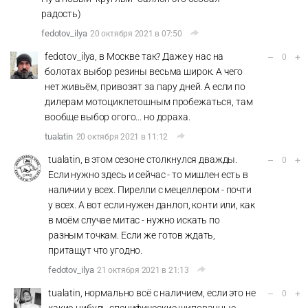
радость)
fedotov_ilya
20 октября 2021 в 07:50
fedotov_ilya, в Москве так? Даже у нас на
–
+
0
болотах выбор резины весьма широк. А чего
нет живьём, привозят за пару дней. А если по
дилерам мотоциклетошным пробежаться, там
вообще выбор огого... но дораха.
tualatin
20 октября 2021 в 11:12
tualatin, в этом сезоне столкнулся дважды.
–
+
0
Если нужно здесь и сейчас - то мишлен есть в
наличии у всех. Пирелли с мецеллером - почти
у всех. А вот если нужен данлоп, конти или, как
в моём случае митас - нужно искать по
разным точкам. Если же готов ждать,
притащут что угодно.
fedotov_ilya
21 октября 2021 в 21:13
tualatin, нормально всё с наличием, если это не
–
+
0