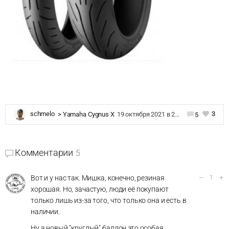
3
schmelo
>
Yamaha Cygnus X
19 октября 2021 в 23:54
5
Комментарии
5
–
+
Вот и у нас так. Мишка, конечно, резиная
1
хорошая. Но, зачастую, люди её покупают
только лишь из-за того, что только она и есть в
наличии.
Ну а новый "круглый" баллон это особая