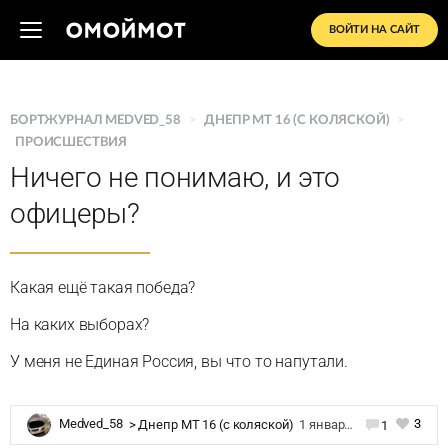
ВОЙТИ НА САЙТ
БОРТЖУРНАЛ MEDVED_58
>
ДНЕПР MT 16 (C КОЛЯСКОЙ)
>
ПРОИСШЕСТВИЯ
Ничего не понимаю, и это
офицеры?
Какая ещё такая победа?
На каких выборах?
У меня не Единая Россия, вы что то напутали.
3
Medved_58
>
Днепр MT 16 (c коляской)
1 января 2022 в 20:08
1