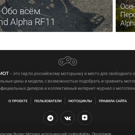
Осен
 Обо всём
Пере
nd Alpha RF11
Alph
– это гид по российскому моторынку и место для свободного 
МОТ
льные цены и модели, с возможностью подобрать и сравнить мот
официальных дилеров и коллективный интернет-журнал о мототехн
О ПРОЕКТЕ
ПОЛЬЗОВАТЕЛИ
МОТОЦИКЛЫ
ПРАВИЛА САЙТА
налитики Яндекс.Метрика, использующий cookie-файлы. Продолжая