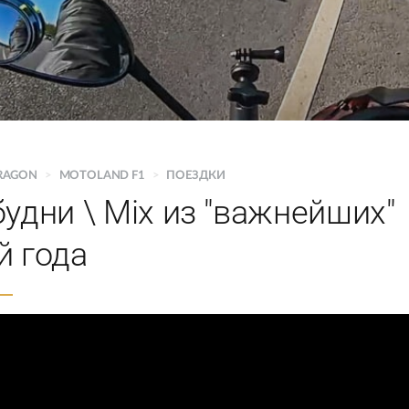
RAGON
>
MOTOLAND F1
>
ПОЕЗДКИ
удни \ Mix из "важнейших"
й года