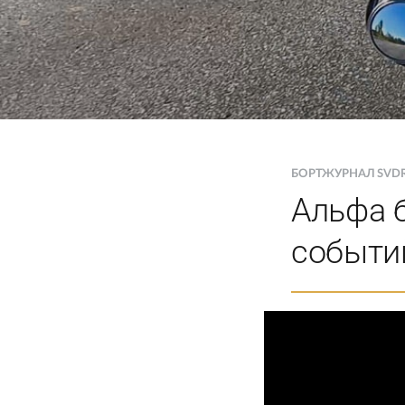
БОРТЖУРНАЛ SVD
Альфа б
событи