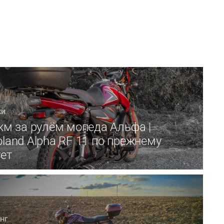
КИ
км за рулём мопеда Альфа |
land Alpha RF 11 по прежнему
ет
НГ