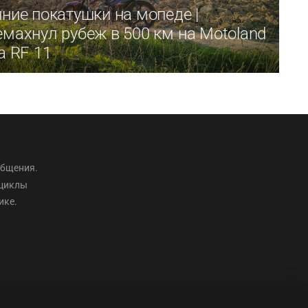
ние покатушки на мопеде |
махнул рубеж в 500 км на Motoland
a RF 11
общения.
оциклы
ике.