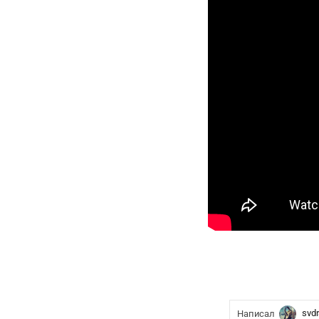
svd
Написал