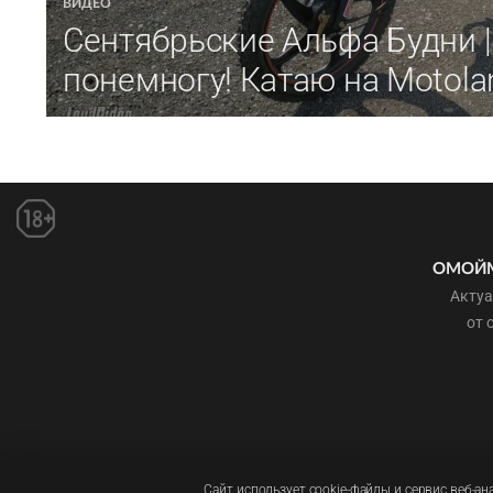
ВИДЕО
Сентябрьские Альфа Будни |
понемногу! Катаю на Motola
ОМОЙ
Актуа
от 
Сайт использует cookie-файлы и сервис веб-а