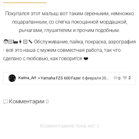
Покупался этот малыш вот таким сереньким, немножко
поцарапанным, со слегка покоцанной мордашкой,
рычагами, глушителем и прочим подобным.
🧑🏻‍🏭👩🏻‍🔧 Обслуживание, пайка, покраска, аэрография
- всё это наша с мужем совместная работа, так что
сделано с любовью, как говорится ❤️
2
Karina_Art
>
Yamaha FZS 600 Fazer
6 февраля 2023 в 19:03
0
Комментарии
0
Комментариев пока нет :(