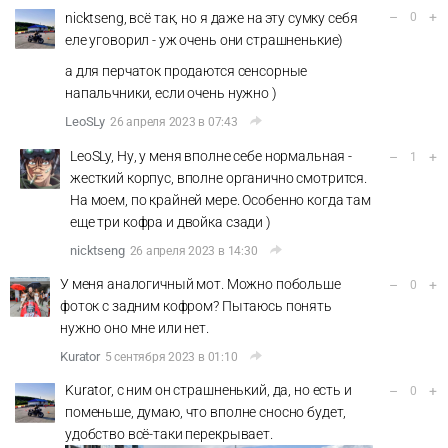
–
+
nicktseng, всё так, но я даже на эту сумку себя
0
еле уговорил - уж очень они страшненькие)
а для перчаток продаются сенсорные
напальчники, если очень нужно )
LeoSLy
26 апреля 2023 в 07:43
LeoSLy, Ну, у меня вполне себе нормальная -
–
+
1
жесткий корпус, вполне органично смотрится.
На моем, по крайней мере. Особенно когда там
еще три кофра и двойка сзади )
nicktseng
26 апреля 2023 в 14:30
У меня аналогичный мот. Можно побольше
–
+
0
фоток с задним кофром? Пытаюсь понять
нужно оно мне или нет.
Kurator
5 сентября 2023 в 01:10
Kurator, с ним он страшненький, да, но есть и
–
+
0
поменьше, думаю, что вполне сносно будет,
удобство всё-таки перекрывает.