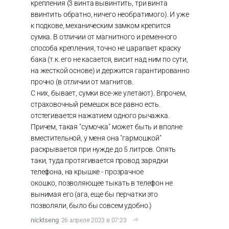
крепления (3 винта вывинтить, три винта
ввинтить обратно, ничего необратимого). И уже
к подкове, механическим замком крепится
сумка. В отличии от магнитного и ременного
способа крепления, точно не царапает краску
бака (т.к. его не касается, висит над ним по сути,
на жесткой основе) и держится гарантированно
прочно (в отличии от магнитов.
С них, бывает, сумки все-же улетают). Впрочем,
страховочный ремешок все равно есть.
отстегивается нажатием одного рычажка.
Причем, такая "сумочка" может быть и вполне
вместительной, у меня она "гармошкой"
раскрывается при нужде до 5 литров. Опять
таки, туда протягивается провод зарядки
телефона, на крышке - прозрачное
окошко, позволяющее тыкать в телефон не
вынимая его (ага, еще бы перчатки это
позволяли, было бы совсем удобно.)
nicktseng
26 апреля 2023 в 07:23