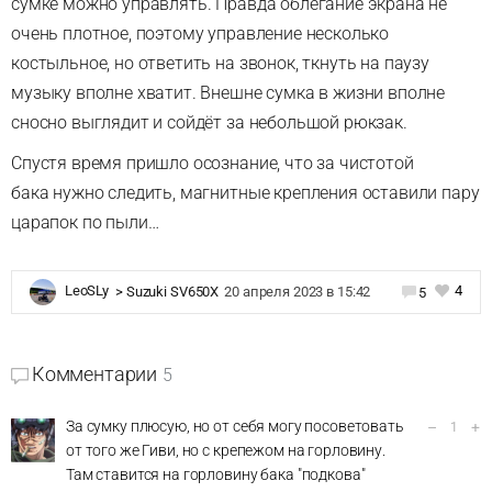
сумке можно управлять. Правда облегание экрана не
очень плотное, поэтому управление несколько
костыльное, но ответить на звонок, ткнуть на паузу
музыку вполне хватит. Внешне сумка в жизни вполне
сносно выглядит и сойдёт за небольшой рюкзак.
Спустя время пришло осознание, что за чистотой
бака нужно следить, магнитные крепления оставили пару
царапок по пыли…
4
LeoSLy
>
Suzuki SV650X
20 апреля 2023 в 15:42
5
Комментарии
5
За сумку плюсую, но от себя могу посоветовать
–
+
1
от того же Гиви, но с крепежом на горловину.
Там ставится на горловину бака "подкова"