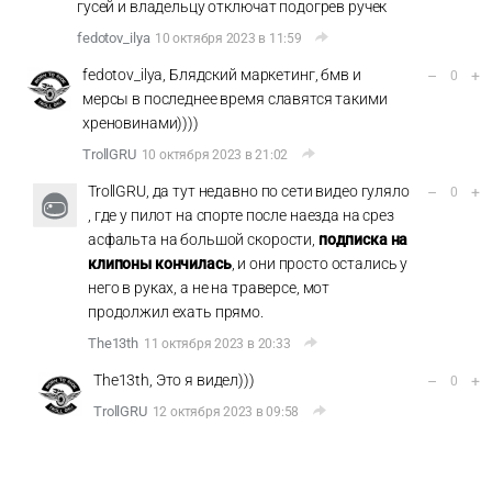
гусей и владельцу отключат подогрев ручек
fedotov_ilya
10 октября 2023 в 11:59
fedotov_ilya, Блядский маркетинг, бмв и
–
+
0
мерсы в последнее время славятся такими
хреновинами))))
TrollGRU
10 октября 2023 в 21:02
TrollGRU, да тут недавно по сети видео гуляло
–
+
0
, где у пилот на спорте после наезда на срез
асфальта на большой скорости,
подписка на
клипоны кончилась
, и они просто остались у
него в руках, а не на траверсе, мот
продолжил ехать прямо.
The13th
11 октября 2023 в 20:33
The13th, Это я видел)))
–
+
0
TrollGRU
12 октября 2023 в 09:58