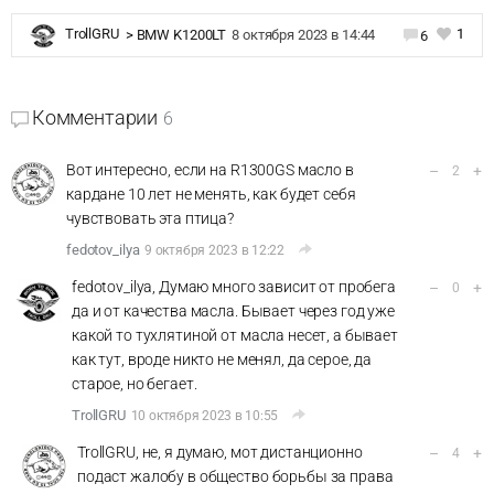
1
TrollGRU
>
BMW K1200LT
8 октября 2023 в 14:44
6
Комментарии
6
Вот интересно, если на R1300GS масло в
–
+
2
кардане 10 лет не менять, как будет себя
чувствовать эта птица?
fedotov_ilya
9 октября 2023 в 12:22
fedotov_ilya, Думаю много зависит от пробега
–
+
0
да и от качества масла. Бывает через год уже
какой то тухлятиной от масла несет, а бывает
как тут, вроде никто не менял, да серое, да
старое, но бегает.
TrollGRU
10 октября 2023 в 10:55
TrollGRU, не, я думаю, мот дистанционно
–
+
4
подаст жалобу в общество борьбы за права