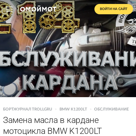
ВОЙТИ НА САЙТ
БОРТЖУРНАЛ TROLLGRU
>
BMW K1200LT
>
ОБСЛУЖИВАНИЕ
Замена масла в кардане
мотоцикла BMW K1200LT