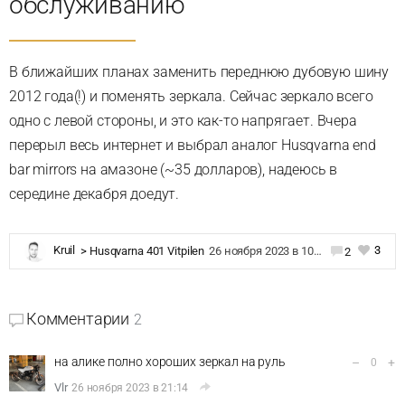
обслуживанию
В ближайших планах заменить переднюю дубовую шину
2012 года(!) и поменять зеркала. Сейчас зеркало всего
одно с левой стороны, и это как-то напрягает. Вчера
перерыл весь интернет и выбрал аналог Husqvarna end
bar mirrors на амазоне (~35 долларов), надеюсь в
середине декабря доедут.
3
Kruil
>
Husqvarna 401 Vitpilen
26 ноября 2023 в 10:43
2
Комментарии
2
на алике полно хороших зеркал на руль
–
+
0
Vlr
26 ноября 2023 в 21:14