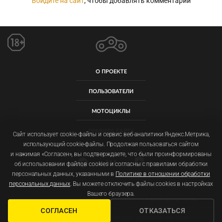
Войдите на сайт
, чтобы добавлять комментарии
О ПРОЕКТЕ
ПОЛЬЗОВАТЕЛИ
МОТОЦИКЛЫ
ПРАВИЛА САЙТА
Сайт использует cookie-файлы и сервис веб-аналитики Яндекс.Метрика,
использующий cookie-файлы. Продолжая пользоваться сайтом
и нажимая «Согласен», вы подтверждаете, что были проинформированы
об использовании файлов cookies и согласны с правилами обработки
персональных данных, указанными в
Политике в отношении обработки
персональных данных
. Вы можете отключить файлы cookies в настройках
Пользовательское соглашение
Политика обработки персональных данных
Вашего браузера.
ООО «ОМОЙМОТ» ОГРН: 1257700092011 ИНН: 9719077129
ADMIN@OMOIMOT.RU
СОГЛАСЕН
ОТКАЗАТЬСЯ
ФОТОГРАФИИ, ЦЕНЫ И ХАРАКТЕРИСТИКИ МОТОЦИКЛОВ МОГУТ ОТЛИЧАТЬСЯ. УТОЧНЯЙТЕ
ПОДРОБНОСТИ У ОФИЦИАЛЬНЫХ ДИЛЕРОВ. НЕ ЯВЛЯЕТСЯ ОФЕРТОЙ.