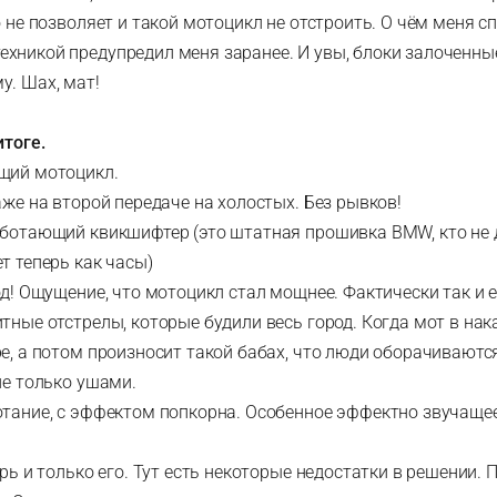
о не позволяет и такой мотоцикл не отстроить. О чём меня с
хникой предупредил меня заранее. И увы, блоки залоченные
у. Шах, мат!
итоге.
щий мотоцикл.
аже на второй передаче на холостых. Без рывков!
аботающий квикшифтер (это штатная прошивка BMW, кто не 
т теперь как часы)
од! Ощущение, что мотоцикл стал мощнее. Фактически так и е
тные отстрелы, которые будили весь город. Когда мот в нак
е, а потом произносит такой бабах, что люди оборачиваются
не только ушами.
отание, с эффектом попкорна. Особенное эффектно звучаще
ерь и только его. Тут есть некоторые недостатки в решении. П