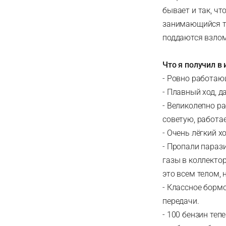
бывает и так, чт
занимающийся те
поддаются взлом
Что я получил в 
- Ровно работаю
- Плавный ход, д
- Великолепно р
советую, работае
- Очень лёгкий х
- Пропали парази
газы в коллектор
это всем телом, 
- Классное борм
передачи.
- 100 бензин теп