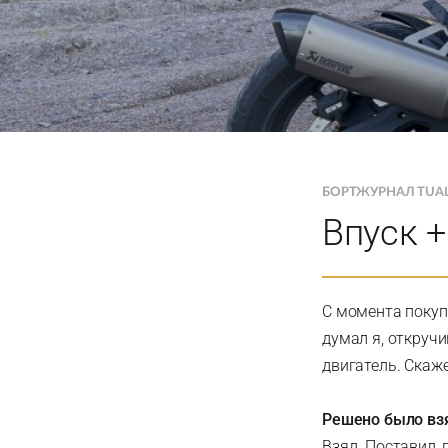
БОРТЖУРНАЛ TUA
Впуск +
С момента покупк
думал я, откруч
двигатель. Скаже
Решено было вз
Взял. Поставил,