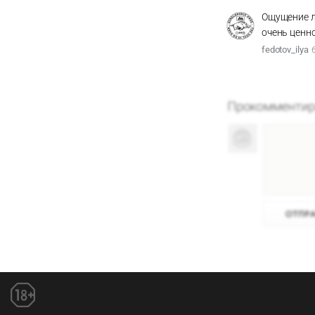
Ощущение лё
очень ценно
fedotov_ilya