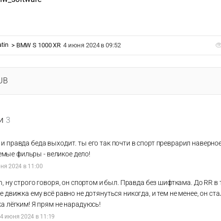
atin
>
BMW S 1000 XR
4 июня 2024 в 09:52
UB
и
3
 и правда беда выходит. ты его так почти в спорт преврарил наверное
мые фильры - великое дело!
ня 2024 в 11:00
h, ну строго говоря, он спортом и был. Правда без шифткама. До RR в
е движка ему всё равно не дотянуться никогда, и тем не менее, он ста
а лёгким! Я прям не нарадуюсь!
4 июня 2024 в 11:19