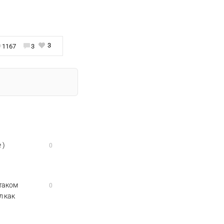
3
1167
3
 )
0
 таком
0
л как