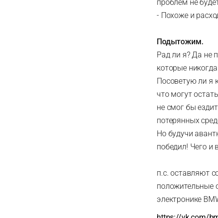
проблем не будет
- Похоже и расхо
Подытожим.
Рад ли я? Да не 
которые никогда 
Посоветую ли я к
что могут остать
не смог бы ездит
потерянных средс
Но будучи авантю
победил! Чего и
п.с. оставляют 
положительные о
электронике BMW
https://vk.com/b