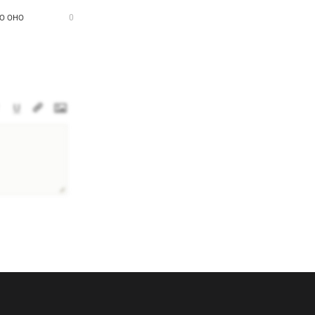
о оно
0