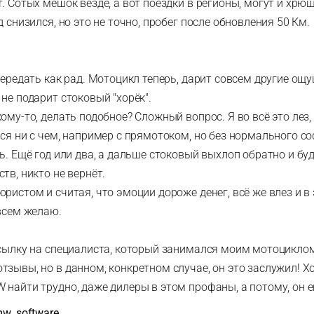
. Сотых мешок везде, а вот поездки в регионы, могут и хрю
д снизился, но это не точно, пробег после обновления 50 Км.
передать как рад. Мотоцикл теперь, дарит совсем другие ощу
не подарит стоковый "хорёк".
ому-то, делать подобное? Сложный вопрос. Я во всё это лез,
ся ни с чем, например с прямотоком, но без нормального со
ь. Ещё год или два, а дальше стоковый выхлоп обратно и буд
тв, никто не вернёт.
ристом и считая, что эмоции дороже денег, всё же влез и в 
 всем желаю.
ссылку на специалиста, который занимался моим мотоциклом
тзывы, но в данном, конкретном случае, он это заслужил! Х
 найти трудно, даже дилеры в этом профаны, а потому, он е
mw_software