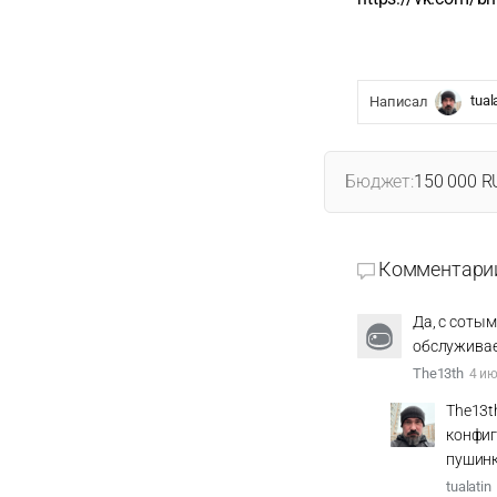
tual
Написал
Бюджет:
150 000 R
Комментари
Да, с сотым
обслуживае
The13th
4 ию
The13t
конфиг
пушинк
tualatin