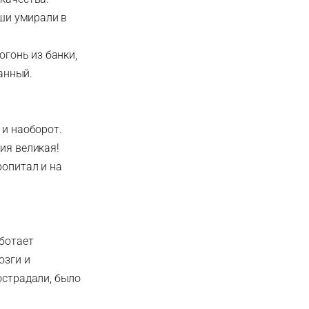
уши умирали в
огонь из банки,
ганный.
 и наоборот.
ия великая!
ропитал и на
аботает
озги и
острадали, было