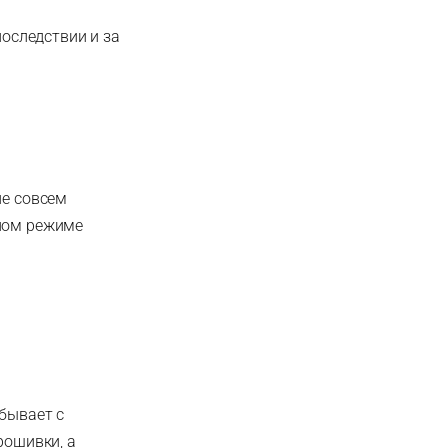
последствии и за
не совсем
тном режиме
 бывает с
рошивки, а