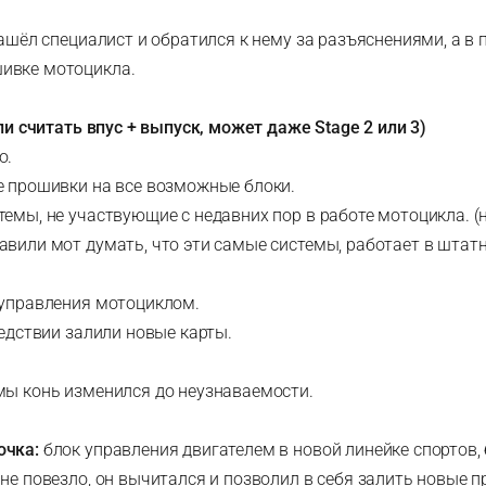
нашёл специалист и обратился к нему за разъяснениями, а в 
ивке мотоцикла.
сли считать впус + выпуск, может даже Stage 2 или 3)
о.
е прошивки на все возможные блоки.
темы, не участвующие с недавних пор в работе мотоцикла. (
авили мот думать, что эти самые системы, работает в шта
управления мотоциклом.
ледствии залили новые карты.
мы конь изменился до неузнаваемости.
очка:
блок управления двигателем в новой линейке спортов,
не повезло, он вычитался и позволил в себя залить новые п