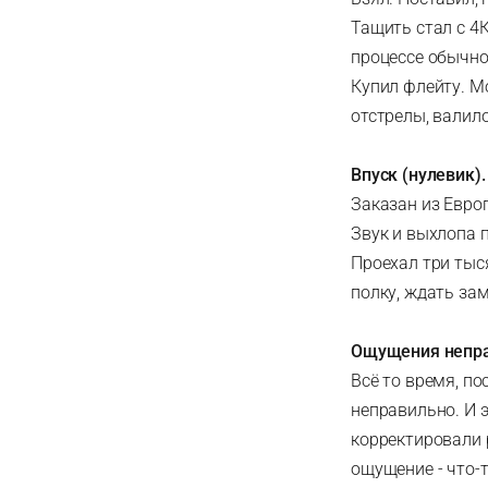
Тащить стал с 4К
процессе обычной
Купил флейту. Мо
отстрелы, валило
Впуск (нулевик).
Заказан из Евро
Звук и выхлопа 
Проехал три тыс
полку, ждать за
Ощущения непра
Всё то время, п
неправильно. И э
корректировали 
ощущение - что-т