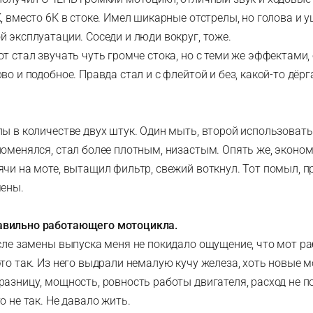
, вместо 6К в стоке. Имел шикарные отстрелы, но голова и 
 эксплуатации. Соседи и люди вокруг, тоже.
т стал звучать чуть громче стока, но с теми же эффектами, 
во и подобное. Правда стал и с флейтой и без, какой-то дёр
пы в количестве двух штук. Один мыть, второй использовать
поменялся, стал более плотным, низастым. Опять же, эконом
ячи на моте, вытащил фильтр, свежий воткнул. Тот помыл, п
мены.
вильно работающего мотоцикла.
осле замены выпуска меня не покидало ощущение, что мот р
то так. Из него выдрали немалую кучу железа, хоть новые м
разницу, мощность, ровность работы двигателя, расход не п
о не так. Не давало жить.