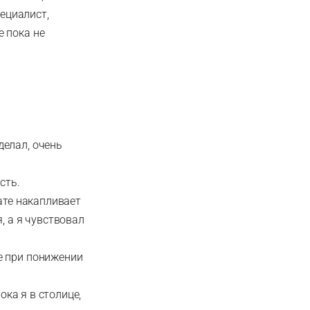
пециалист,
 пока не
делал, очень
сть.
ате накапливает
, а я чувствовал
е при понижении
ока я в столице,