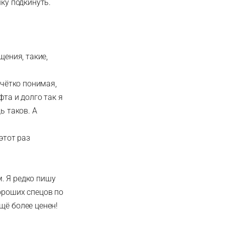
шку подкинуть.
щения, такие,
 чётко понимая,
фта и долго так я
ь таков. А
этот раз
. Я редко пишу
ороших спецов по
щё более ценен!