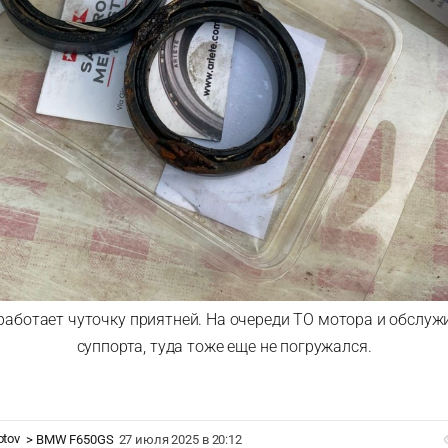
 работает чуточку приятней. На очереди ТО мотора и обслу
суппорта, туда тоже еще не погружался.
otov
>
BMW F650GS
27 июля 2025 в 20:12