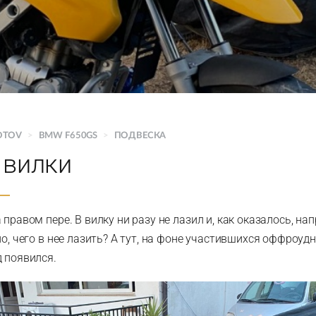
OTOV
>
BMW F650GS
>
ПОДВЕСКА
 вилки
 правом пере. В вилку ни разу не лазил и, как оказалось, нап
ло, чего в нее лазить? А тут, на фоне участившихся оффроуд
д появился.