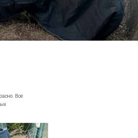
расно. Все
ных