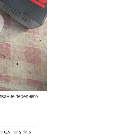
живание переднего
5
540
0