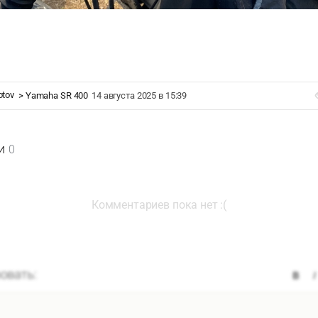
otov
>
Yamaha SR 400
14 августа 2025 в 15:39
и
0
Комментариев пока нет :(