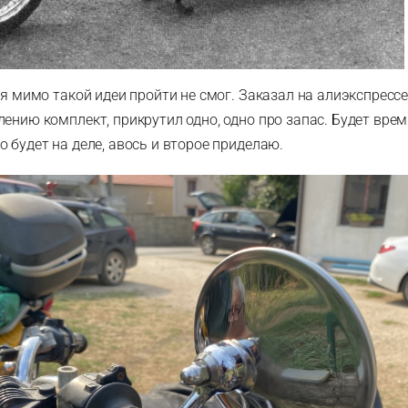
, я мимо такой идеи пройти не смог. Заказал на алиэкспрес
ению комплект, прикрутил одно, одно про запас. Будет время
 будет на деле, авось и второе приделаю.