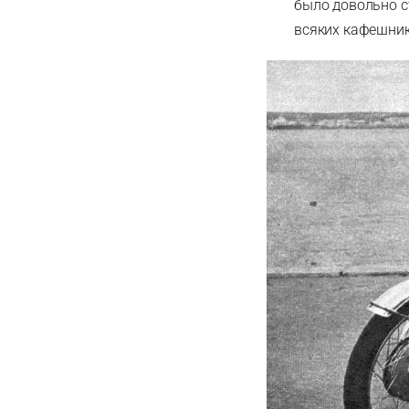
было довольно ст
всяких кафешник