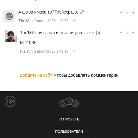
А шо за ямаха то? Трэйсер шоль?
–
+
0
The13th
2 июня 2026 в 10:59
–
+
The13th, ну на моей странице есть же. )))
0
MT-10SP
tualatin
2 июня 2026 в 12:16
Войдите на сайт
, чтобы добавлять комментарии
О ПРОЕКТЕ
ПОЛЬЗОВАТЕЛИ