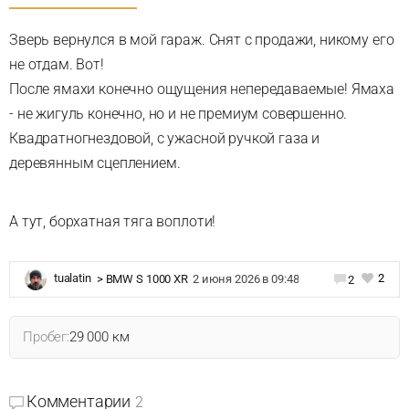
Зверь вернулся в мой гараж. Снят с продажи, никому его
не отдам. Вот!
После ямахи конечно ощущения непередаваемые! Ямаха
- не жигуль конечно, но и не премиум совершенно.
Квадратногнездовой, с ужасной ручкой газа и
деревянным сцеплением.
А тут, борхатная тяга воплоти!
2
tualatin
>
BMW S 1000 XR
2 июня 2026 в 09:48
2
Пробег:
29 000 км
Комментарии
2