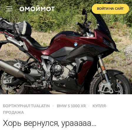
ВОЙТИ НА САЙТ
БОРТЖУРНАЛ TUALATIN
>
BMW S 1000 XR
>
КУПЛЯ-
ПРОДАЖА
Хорь вернулся, урааааа…