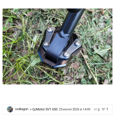
1
svdragon
>
QJMotor SVT 650
25 июня 2026 в 14:49
2