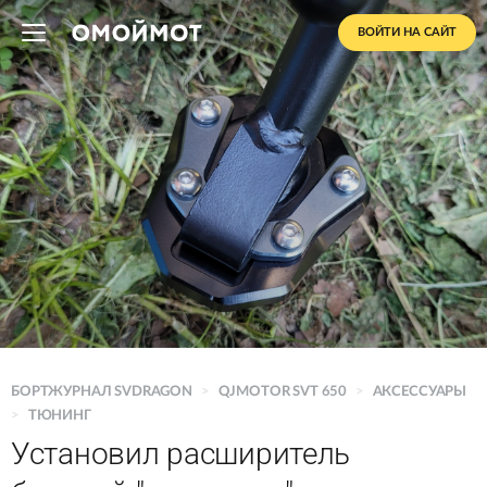
ВОЙТИ НА САЙТ
БОРТЖУРНАЛ SVDRAGON
>
QJMOTOR SVT 650
>
АКСЕССУАРЫ
>
ТЮНИНГ
Установил расширитель