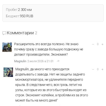
Пробег:
2 300 км
Бюджет:
950 RUB
Комментарии
2
Расширитель это всегда полезно. Не знаю
–
+
0
почему сразу с завода большую подножку не
делают производители. Экономия?
Magnulin
2 июля 2026 в 21:01
Magnulin, да много чего приходится
–
+
0
доделывать с завода. Нет ни защиты заднего
мономортизатора, ни удлинителя переднего
крыла. В следствии чего, вся грязь летит на
узлы, которые из за этого быстрей выходят из
строя. Экономят копейки, а проблем из за этого
может быть на много денеГ