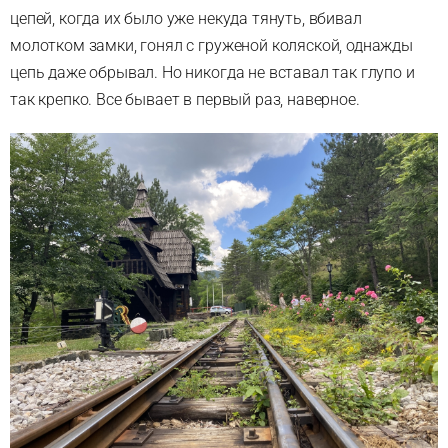
цепей, когда их было уже некуда тянуть, вбивал
молотком замки, гонял с груженой коляской, однажды
цепь даже обрывал. Но никогда не вставал так глупо и
так крепко. Все бывает в первый раз, наверное.