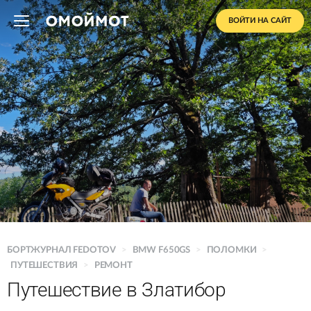
ВОЙТИ НА САЙТ
БОРТЖУРНАЛ FEDOTOV
>
BMW F650GS
>
ПОЛОМКИ
>
ПУТЕШЕСТВИЯ
>
РЕМОНТ
Путешествие в Златибор