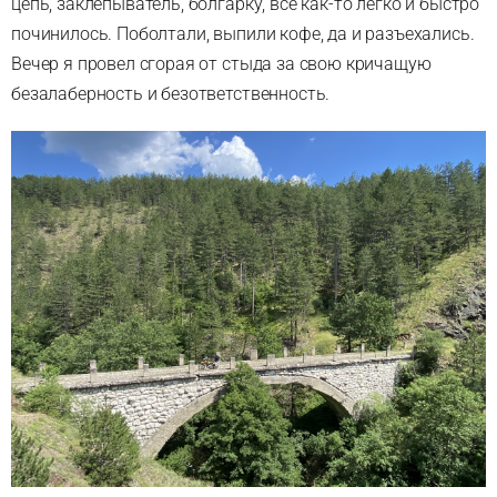
цепь, заклепыватель, болгарку, все как-то легко и быстро
починилось. Поболтали, выпили кофе, да и разъехались.
Вечер я провел сгорая от стыда за свою кричащую
безалаберность и безответственность.