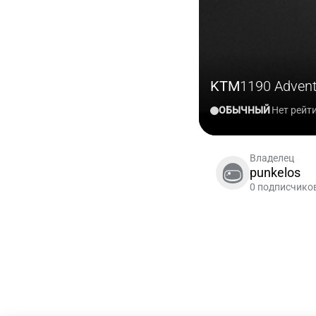
KTM
1190 Advent
ОБЫЧНЫЙ
Нет рейт
Владелец
punkelos
0 подписчико