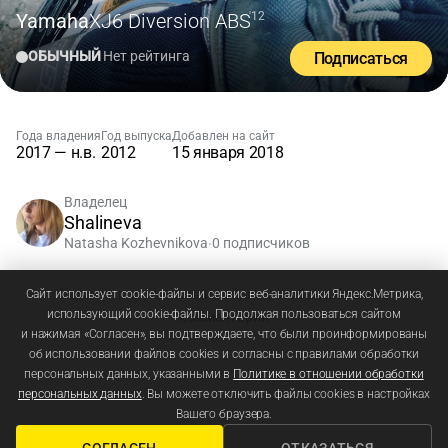
Yamaha
XJ6 Diversion ABS
'12
ОБЫЧНЫЙ
Нет рейтинга
Подписаться
Года владения
Год выпуска
Добавлен на сайт
2017 — н.в.
2012
15 января 2018
Владелец
Shalineva
Natasha Kozhevnikova
0 подписчиков
•
Зарегистрируйтесь
или
войдите
, чтобы добавлять
Сайт использует cookie-файлы и сервис веб-аналитики Яндекс.Метрика,
использующий cookie-файлы. Продолжая пользоваться сайтом
комментарии
и нажимая «Согласен», вы подтверждаете, что были проинформированы
об использовании файлов cookies и согласны с правилами обработки
персональных данных, указанными в
Политике в отношении обработки
персональных данных
. Вы можете отключить файлы cookies в настройках
Вашего браузера.