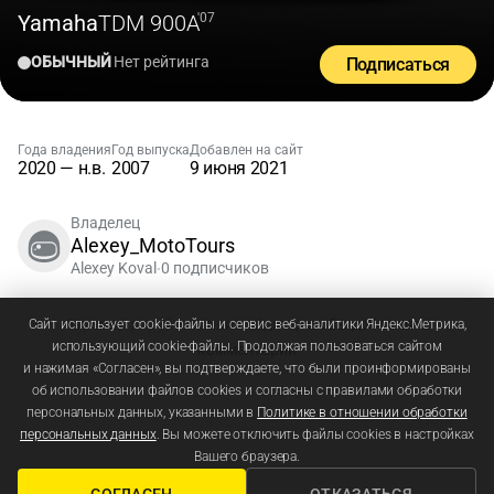
Yamaha
TDM 900A
'07
ОБЫЧНЫЙ
Нет рейтинга
Подписаться
Года владения
Год выпуска
Добавлен на сайт
2020 — н.в.
2007
9 июня 2021
Владелец
Alexey_MotoTours
Alexey Koval
0 подписчиков
•
Зарегистрируйтесь
или
войдите
, чтобы добавлять
Сайт использует cookie-файлы и сервис веб-аналитики Яндекс.Метрика,
использующий cookie-файлы. Продолжая пользоваться сайтом
комментарии
и нажимая «Согласен», вы подтверждаете, что были проинформированы
об использовании файлов cookies и согласны с правилами обработки
персональных данных, указанными в
Политике в отношении обработки
персональных данных
. Вы можете отключить файлы cookies в настройках
Вашего браузера.