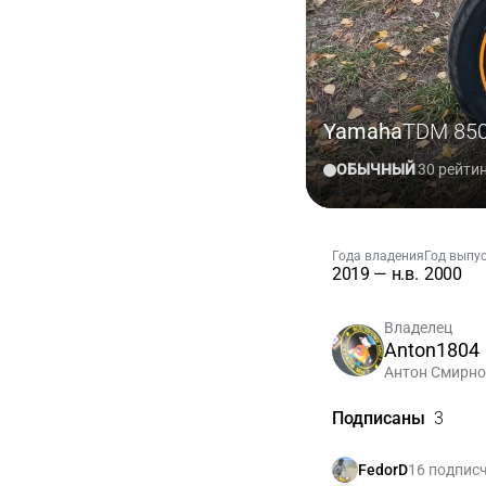
Yamaha
TDM 85
ОБЫЧНЫЙ
30 рейти
Года владения
Год выпу
2019 — н.в.
2000
Владелец
Anton1804
Антон Смирн
Подписаны
3
16 подпис
FedorD