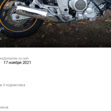
0
'00
нг
ска
Добавлен на сайт
17 ноября 2021
ов
3 подписчика
•
чиков